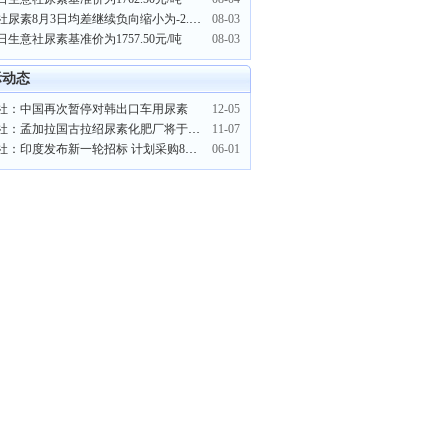
生意社尿素8月3日均差继续负向缩小为-2.63元/吨
08-03
日生意社尿素基准价为1757.50元/吨
08-03
际动态
社：中国再次暂停对韩出口车用尿素
12-05
生意社：孟加拉国古拉绍尿素化肥厂将于11月12日运营
11-07
生意社：印度发布新一轮招标 计划采购80万吨尿素
06-01