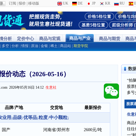
订阅
|
报价
|
移动版
UK
DE
JP
KR
RU
E
商品与产业
行情分析
定价中心
商品与宏观
商品与期货
商品
|
多空
|
分析
|
情报
|
原油
|
金银
|
稀土
|
商品站
|
期货学院
数
价动态（2026-05-16）
“拍
股票
ppi.com 2026年05月16日 14:12
生意社
多亏
股票
品牌/产地
交货地
最新报价
生意
业用;品级:优等品;粒度:中小颗粒;
商品
往往
国产
河南省/郑州市
2600元/吨
一“