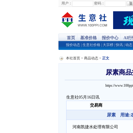
用户：
密码：
首页
基准价格
报价中心
AI
报价动态
|
生意社价格
|
大宗榜
|
快讯
|
动态
本社首页
>
商品动态
>
正文
尿素商品报
https://www.100
生意社05月16日讯
交易商
尿素 用途:农
河南凯捷水处理有限公司