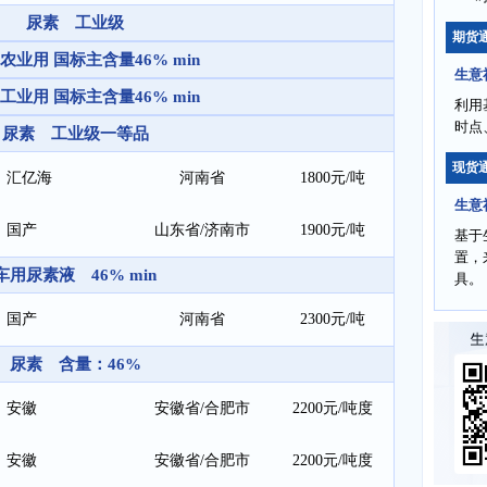
尿素 工业级
期货
农业用 国标主含量46% min
生意
工业用 国标主含量46% min
利用
时点
尿素 工业级一等品
现货
汇亿海
河南省
1800元/吨
生意
国产
山东省/济南市
1900元/吨
基于
置，
车用尿素液 46% min
具。
国产
河南省
2300元/吨
尿素 含量：46%
安徽
安徽省/合肥市
2200元/吨度
安徽
安徽省/合肥市
2200元/吨度