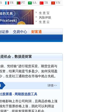
S
FR
PT
SA
TR
VN
生 意 宝
风险评级
生 意 云
与证券
交易中心
财富通
据是机会，数据是财富
脑袋、凭经验”进行现货买卖、期货交易与
投资，结果只能是亏多盈少。如何实现盈
少，生意社三通助您在市场中抢占先机。
通
详情>>
社股票通 - 周期股选股工具
价格影响上市公司利润，且商品价格上涨
领先于股票价格上涨，因此可以利用这
时间差”，提前发现股票买入机会。