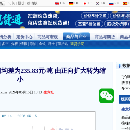
订阅
|
报价
|
移动版
UK
DE
JP
KR
RU
E
商品与产业
行情分析
定价中心
商品与宏观
商品与期货
商品
|
多空
|
分析
|
情报
|
原油
|
金银
|
稀土
|
商品站
|
期货学院
数
均差为235.83元/吨 由正向扩大转为缩
“拍
小
股票
多亏
ppi.com 2026年05月15日 18:13
生意社
股票
生意
商品
往往
一“