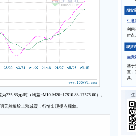
期货
生意
利用
时点
现货
生意
基于
置，
具。
83元/吨（均差=M10-M20=17810.83-17575.00）。
明天然橡胶上涨减缓，行情出现拐点现象。