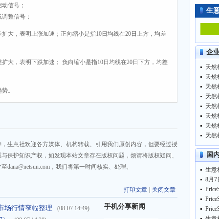
启动信号；
生
或调整信号；
差扩大，表明上涨加速；正向缩小是指10日均线在20日上方，均差
企
差扩大，表明下跌加速； 负向缩小是指10日均线在20日下方，均差
天然橡
天然橡
天然橡
趋势。
天然橡
天然橡
天然橡
天然橡
天然橡
神，生意社欢迎各方媒体、机构转载、引用我们原创内容，但要经过授
国
重与保护知识产权，如发现本站文章存在版权问题，烦请将版权疑问、
na@netsun.com，我们将第一时间核实、处理。
打印文章
|
关闭文章
手机分享新闻
市场行情窄幅整理
(08-07 14:49)