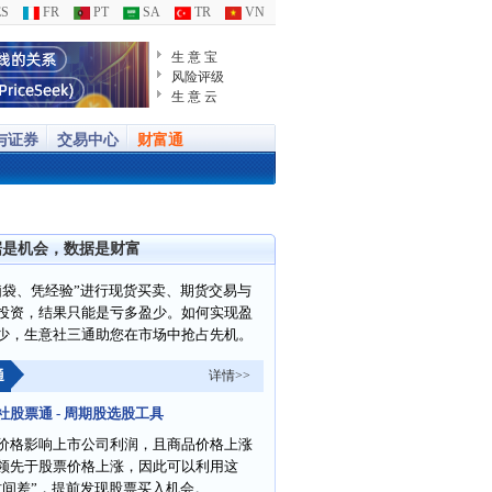
S
FR
PT
SA
TR
VN
生 意 宝
风险评级
生 意 云
与证券
交易中心
财富通
据是机会，数据是财富
脑袋、凭经验”进行现货买卖、期货交易与
投资，结果只能是亏多盈少。如何实现盈
少，生意社三通助您在市场中抢占先机。
通
详情>>
社股票通 - 周期股选股工具
价格影响上市公司利润，且商品价格上涨
领先于股票价格上涨，因此可以利用这
时间差”，提前发现股票买入机会。