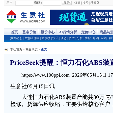
用户：
密码：
订阅
|
报价
|
移动版
首页
基准价格
报价中心
AI行情分析
定价中心
商品与
报价动态
|
生意社价格
|
大宗榜
|
快讯
|
动态
|
多空
|
分析
|
情报
|
原油
|
金银
|
稀
本社首页
>
商品动态
>
正文
PriceSeek提醒：恒力石化AB
https://www.100ppi.com 2026年05月15日 1
生意社05月15日讯
大连恒力石化ABS装置产能共30万吨/
检修。货源供应收缩，主要供给核心客户