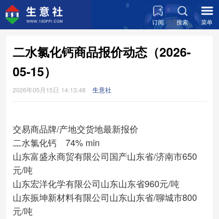
订阅
搜索
菜单
二水氯化钙商品报价动态（2026-
05-15）
2026年05月15日 14:13:48
生意社
交易商
品牌/产地
交货地
最新报价
二水氯化钙 74% min
山东富盛永商贸有限公司
国产
山东省/济南市
650
元/吨
山东宏洋化学有限公司
山东
山东省
960元/吨
山东振坤新材料有限公司
山东
山东省/聊城市
800
元/吨