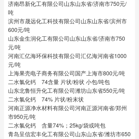
济南昂新化工有限公司
山东
山东省/济南市
750元/
吨
滨州市晟远化工科技有限公司
山东
山东省/滨州市
600元/吨
山东金生润化工有限公司
山东
山东省/济南市
750
元/吨
河南汇亿海环保科技有限公司
汇亿海
河南省
1000
元/吨
上海果壳电子商务有限公司
国产
上海市
800元/吨
二水氯化钙 74含量 片状/粉状 小包/吨包
山东北鲁恒升化工有限公司
潍坊
山东省
550元/吨
二水氯化钙 74% 片状/粉末状
河南正源净水材料有限公司
河南正源
河南省/郑州
市
950元/吨
二水氯化钙 含量74%；25kg/袋或吨包
青岛呈信宏丰化工有限公司
山东
山东省/潍坊市
650