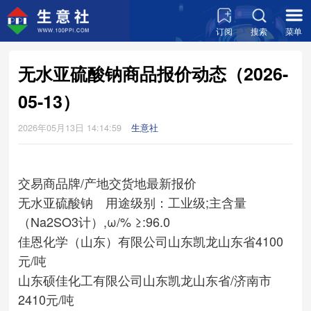
订阅
搜索
菜单
无水亚硫酸钠商品报价动态（2026-
05-13）
2026年05月13日 14:14:59
生意社
交易商
品牌/产地
交货地
最新报价
无水亚硫酸钠 用途级别：工业级;主含量
（Na2SO3计）,ω/% ≥:96.0
佳恩化学（山东）有限公司
山东凯龙
山东省
4100
元/吨
山东硕佳化工有限公司
山东凯龙
山东省/济南市
2410元/吨