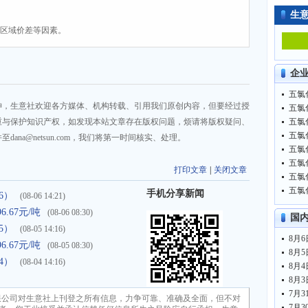
生
、区域价差等因素。
企
五氯化
神，生意社欢迎各方媒体、机构转载、引用我们原创内容，但要经过授
五氯化
重与保护知识产权，如发现本站文章存在版权问题，烦请将版权疑问、
五氯化
五氯化
na@netsun.com，我们将第一时间核实、处理。
五氯化
五氯化
打印文章
|
关闭文章
五氯化
五氯化
手机分享新闻
6）
(08-06 14:21)
.67元/吨
(08-06 08:30)
国
5）
(08-05 14:16)
.67元/吨
(08-05 08:30)
4）
(08-04 14:16)
限公司对生意社上刊登之所有信息，力争可靠、准确及全面，但不对