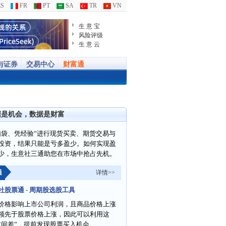
S
FR
PT
SA
TR
VN
生 意 宝
风险评级
生 意 云
与证券
交易中心
财富通
据是机会，数据是财富
脑袋、凭经验”进行现货买卖、期货交易与
投资，结果只能是亏多盈少。如何实现盈
少，生意社三通助您在市场中抢占先机。
通
详情>>
社股票通 - 周期股选股工具
价格影响上市公司利润，且商品价格上涨
领先于股票价格上涨，因此可以利用这
时间差”，提前发现股票买入机会。