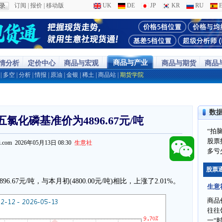
订阅
|
报价
|
移动版
UK
DE
JP
KR
RU
E
商品与产业
行情分析
定价中心
商品与宏观
商品与期货
商品
|
多空
|
分析
|
情报
|
原油
|
金银
|
稀土
|
商品站
|
期货学院
数
五氯化磷基准价为4896.67元/吨
“拍
股票
ppi.com 2026年05月13日 08:30
生意社
多亏
股票
.67元/吨，与本月初(4800.00元/吨)相比，上涨了2.01%。
生意
商品
往往
一“