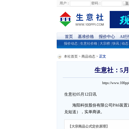
用户：
密码：
首页
基准价格
报价中心
AI
报价动态
|
生意社价格
|
大宗榜
|
快讯
|
动态
本社首页
>
商品动态
>
正文
生意社：5月
https://www.100
生意社05月12日讯
海阳科技股份有限公司PA6装置近期
兑短送），实单商谈。
【大宗商品公式定价原理】