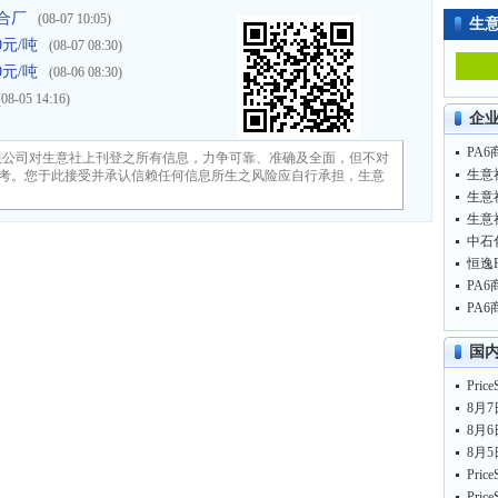
聚合厂
(08-07 10:05)
生
0元/吨
(08-07 08:30)
0元/吨
(08-06 08:30)
(08-05 14:16)
企
PA6
限公司对生意社上刊登之所有信息，力争可靠、准确及全面，但不对
生意
考。您于此接受并承认信赖任何信息所生之风险应自行承担，生意
生意
生意
PA6
PA6
国
8月7
8月6
8月5