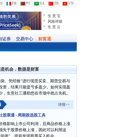
S
FR
PT
SA
TR
VN
生 意 宝
风险评级
生 意 云
与证券
交易中心
财富通
据是机会，数据是财富
脑袋、凭经验”进行现货买卖、期货交易与
投资，结果只能是亏多盈少。如何实现盈
少，生意社三通助您在市场中抢占先机。
通
详情>>
社股票通 - 周期股选股工具
价格影响上市公司利润，且商品价格上涨
领先于股票价格上涨，因此可以利用这
时间差”，提前发现股票买入机会。