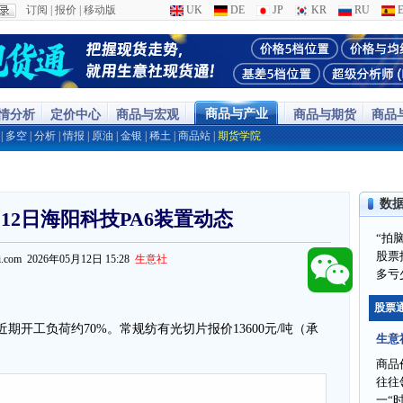
订阅
|
报价
|
移动版
UK
DE
JP
KR
RU
E
商品与产业
行情分析
定价中心
商品与宏观
商品与期货
商品
|
多空
|
分析
|
情报
|
原油
|
金银
|
稀土
|
商品站
|
期货学院
数
12日海阳科技PA6装置动态
“拍
股票
ppi.com 2026年05月12日 15:28
生意社
多亏
股票
开工负荷约70%。常规纺有光切片报价13600元/吨（承
生意
商品
往往
一“