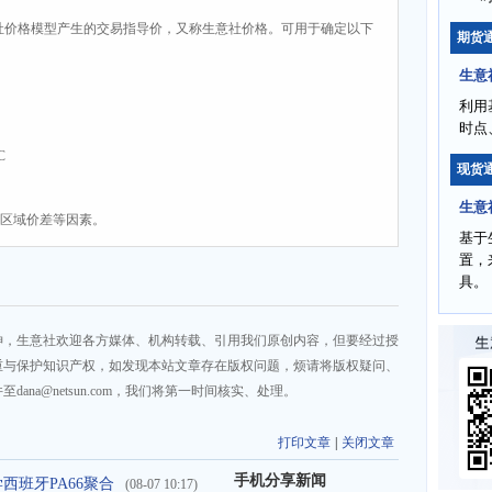
社价格模型产生的交易指导价，又称生意社价格。可用于确定以下
期货
生意
利用
时点
C
现货
生意
、区域价差等因素。
基于
置，
具。
神，生意社欢迎各方媒体、机构转载、引用我们原创内容，但要经过授
重与保护知识产权，如发现本站文章存在版权问题，烦请将版权疑问、
na@netsun.com，我们将第一时间核实、处理。
打印文章
|
关闭文章
手机分享新闻
化学西班牙PA66聚合
(08-07 10:17)