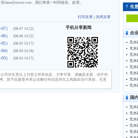
na@netsun.com，我们将第一时间核实、处理。
生
打印文章
|
关闭文章
手机分享新闻
-07）
(08-07 14:22)
企
-06）
(08-06 14:22)
无水碳
-05）
(08-05 14:17)
无水碳
-04）
(08-04 14:18)
无水碳
-03）
(08-03 14:17)
无水碳
无水碳
无水碳
限公司对生意社上刊登之所有信息，力争可靠、准确及全面，但不对
无水碳
考。您于此接受并承认信赖任何信息所生之风险应自行承担，生意
无水碳
国
无水碳
无水碳
无水碳
无水碳
无水碳
无水碳