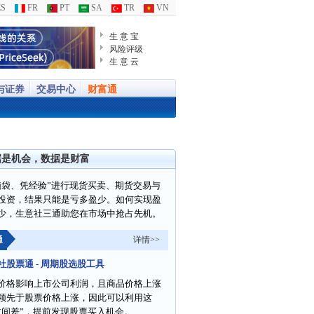
S
FR
PT
SA
TR
VN
生 意 宝
风险评级
生 意 云
与证券
交易中心
财富通
据是机会，数据是财富
脑袋、凭经验”进行现货买卖、期货交易与
投资，结果只能是亏多盈少。如何实现盈
少，生意社三通助您在市场中抢占先机。
通
详情>>
社股票通 - 周期股选股工具
价格影响上市公司利润，且商品价格上涨
领先于股票价格上涨，因此可以利用这
时间差”，提前发现股票买入机会。