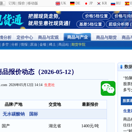
订阅
|
报价
|
移动版
UK
DE
JP
KR
RU
E
商品与产业
行情分析
定价中心
商品与宏观
商品与期货
商品
|
多空
|
分析
|
情报
|
原油
|
金银
|
稀土
|
商品站
|
期货学院
数
报价动态（2026-05-12）
“拍
股票
ppi.com 2026年05月12日 14:14
生意社
多亏
股票
品牌/产地
交货地
最新报价
生意
无水碳酸钠 国标
商品
往往
国产
湖北省
1400元/吨
一“