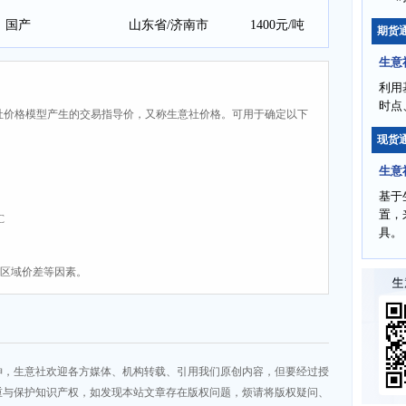
国产
山东省/济南市
1400元/吨
期货
生意
利用
时点
社价格模型产生的交易指导价，又称生意社价格。可用于确定以下
现货
生意
基于
置，
C
具。
、区域价差等因素。
神，生意社欢迎各方媒体、机构转载、引用我们原创内容，但要经过授
重与保护知识产权，如发现本站文章存在版权问题，烦请将版权疑问、