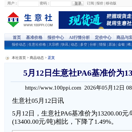
用户：
密码：
订阅
|
报价
|
移动版
首页
基准价格
报价中心
AI行情分析
定价中心
商品与
报价动态
|
生意社价格
|
大宗榜
|
快讯
|
动态
|
多空
|
分析
|
情报
|
原油
|
金银
|
稀
本社首页
>
商品动态
>
正文
5月12日生意社PA6基准价为132
https://www.100ppi.com 2026年05月12日 0
生意社05月12日讯
5月12日，生意社PA6基准价为13200.00
(13400.00元/吨)相比，下降了1.49%。