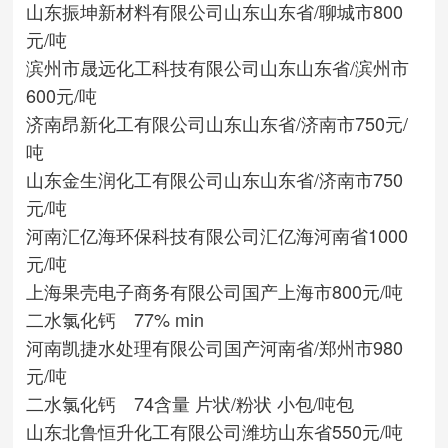
山东振坤新材料有限公司
山东
山东省/聊城市
800
元/吨
滨州市晟远化工科技有限公司
山东
山东省/滨州市
600元/吨
济南昂新化工有限公司
山东
山东省/济南市
750元/
吨
山东金生润化工有限公司
山东
山东省/济南市
750
元/吨
河南汇亿海环保科技有限公司
汇亿海
河南省
1000
元/吨
上海果壳电子商务有限公司
国产
上海市
800元/吨
二水氯化钙 77% min
河南凯捷水处理有限公司
国产
河南省/郑州市
980
元/吨
二水氯化钙 74含量 片状/粉状 小包/吨包
山东北鲁恒升化工有限公司
潍坊
山东省
550元/吨