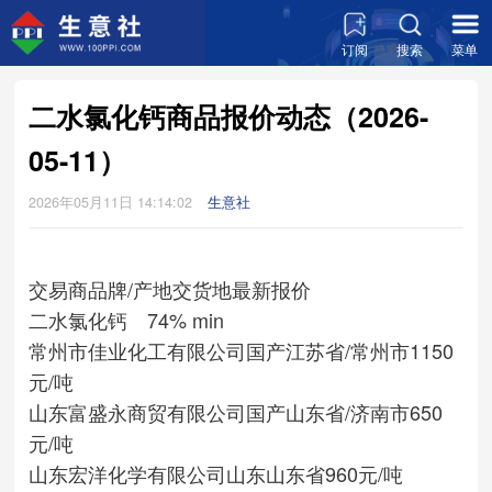
订阅
搜索
菜单
二水氯化钙商品报价动态（2026-
05-11）
2026年05月11日 14:14:02
生意社
交易商
品牌/产地
交货地
最新报价
二水氯化钙 74% min
常州市佳业化工有限公司
国产
江苏省/常州市
1150
元/吨
山东富盛永商贸有限公司
国产
山东省/济南市
650
元/吨
山东宏洋化学有限公司
山东
山东省
960元/吨