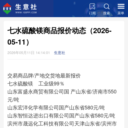
订阅
搜索
菜单
七水硫酸镁商品报价动态（2026-
05-11）
2026年05月11日 14:14:01
生意社
交易商
品牌/产地
交货地
最新报价
七水硫酸镁 工业级99％
山东富盛永商贸有限公司
国 产
山东省/济南市
550
元/吨
山东宏洋化学有限公司
国产
山东省
580元/吨
山东智恒达进出口有限公司
国产
山东省
580元/吨
滨州市晟远化工科技有限公司
天津
山东省/滨州市