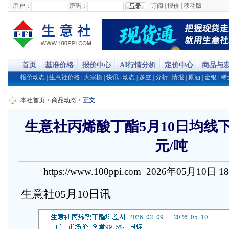
用户：
密码：
订阅
|
报价
|
移动版
首页
基准价格
报价中心
AI行情分析
定价中心
商品与
报价动态
|
生意社价格
|
大宗榜
|
快讯
|
动态
|
多空
|
分析
|
情报
|
原油
|
金银
|
稀
本社首页
>
商品动态
>
正文
生意社丙烯酸丁酯5月10日均线下穿
元/吨
https://www.100ppi.com 2026年05月10日 1
生意社05月10日讯