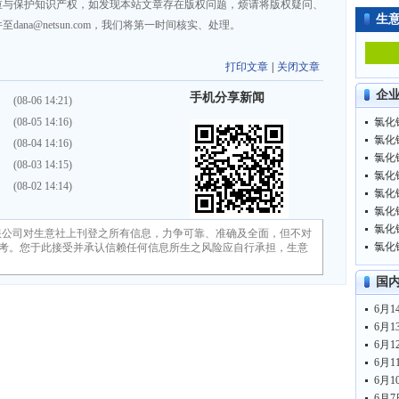
重与保护知识产权，如发现本站文章存在版权问题，烦请将版权疑问、
生
na@netsun.com，我们将第一时间核实、处理。
打印文章
|
关闭文章
企
手机分享新闻
）
(08-06 14:21)
）
(08-05 14:16)
氯化铵
氯化铵
）
(08-04 14:16)
氯化铵
）
(08-03 14:15)
氯化铵
）
(08-02 14:14)
氯化铵
氯化铵
氯化铵
限公司对生意社上刊登之所有信息，力争可靠、准确及全面，但不对
氯化铵
考。您于此接受并承认信赖任何信息所生之风险应自行承担，生意
国
6月1
6月1
6月1
6月1
6月1
6月