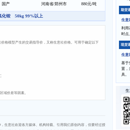
国产
河南省/郑州市
880元/吨
期货
氯化铵 50kg 99%以上
生意
利用
时点
社价格模型产生的交易指导价，又称生意社价格。可用于确定以下
现货
生意
基于
置，
具。
C
、区域价差等因素。
神，生意社欢迎各方媒体、机构转载、引用我们原创内容，但要经过授