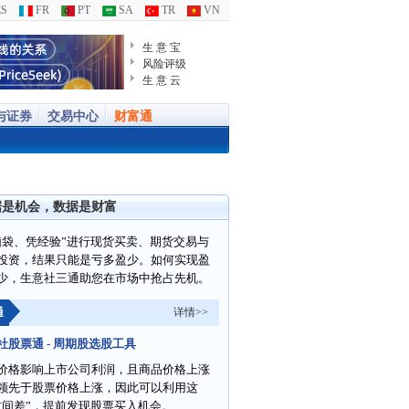
S
FR
PT
SA
TR
VN
生 意 宝
风险评级
生 意 云
与证券
交易中心
财富通
据是机会，数据是财富
脑袋、凭经验”进行现货买卖、期货交易与
投资，结果只能是亏多盈少。如何实现盈
少，生意社三通助您在市场中抢占先机。
通
详情>>
社股票通 - 周期股选股工具
价格影响上市公司利润，且商品价格上涨
领先于股票价格上涨，因此可以利用这
时间差”，提前发现股票买入机会。