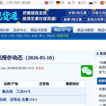
订阅
|
报价
|
移动版
UK
DE
JP
KR
RU
E
商品与产业
行情分析
定价中心
商品与宏观
商品与期货
商品
|
多空
|
分析
|
情报
|
原油
|
金银
|
稀土
|
商品站
|
期货学院
数
价动态（2026-05-10）
“拍
股票
ppi.com 2026年05月10日 14:12
生意社
多亏
股票
品牌/产地
交货地
最新报价
生意
氯化铵 工业99％
商品
化铵 优等品 含量≥99.5
往往
一“