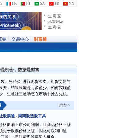
S
FR
PT
SA
TR
VN
生 意 宝
风险评级
生 意 云
证券
交易中心
财富通
据是机会，数据是财富
脑袋、凭经验”进行现货买卖、期货交易与
投资，结果只能是亏多盈少。如何实现盈
少，生意社三通助您在市场中抢占先机。
通
详情>>
社股票通 - 周期股选股工具
价格影响上市公司利润，且商品价格上涨
领先于股票价格上涨，因此可以利用这
时间差”，提前发现股票买入机会。