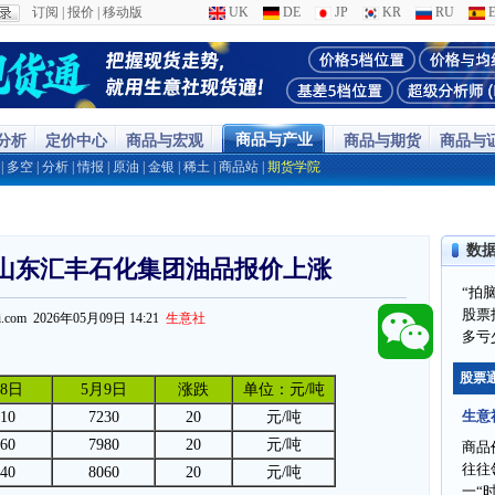
订阅
|
报价
|
移动版
UK
DE
JP
KR
RU
E
商品与产业
分析
定价中心
商品与宏观
商品与期货
商品与
|
多空
|
分析
|
情报
|
原油
|
金银
|
稀土
|
商品站
|
期货学院
数
日山东汇丰石化集团油品报价上涨
“拍
股票
ppi.com 2026年05月09日 14:21
生意社
多亏
股票
8日
5月9日
涨跌
单位：元/吨
生意
10
7230
20
元/吨
60
7980
20
元/吨
商品
往往
40
8060
20
元/吨
一“