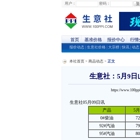
用户：
密码：
首页
基准价格
报价中心
行情
报价动态
|
生意社价格
|
大宗榜
|
快讯
|
动态
本社首页
>
商品动态
>
正文
生意社：5月9
https://www.100
生意社05月09日讯
产品
5月
0#柴油
72
92#汽油
79
95#汽油
80