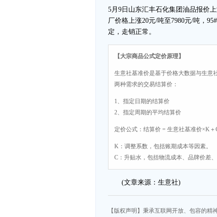
5月9日山东汇丰石化集团油品报价上涨，
厂价格上涨20元/吨至7980元/吨，9
定，走销正常。
【大宗商品公式定价原理】
生意社基准价是基于价格大数据与生意
两种需求的交易结算价：
1、指定日期的结算价
2、指定周期的平均结算价
定价公式：结算价 = 生意社基准价×K＋
K：调整系数，包括账期成本等因素。
C：升贴水，包括物流成本、品牌价差
(文章来源：生意社)
【版权声明】秉承互联网开放、包容的精