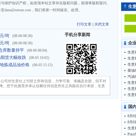
重与保护知识产权，如发现本站文章存在版权问题，烦请将版权疑问、
生
na@netsun.com，我们将第一时间核实、处理。
打印文章
|
关闭文章
手机分享新闻
元/吨
(08-06 08:30)
元/吨
企
(08-06 08:30)
仓库数量持平
(08-06 08:04)
柴油期货大幅收跌
(08-05 16:02)
生意
东北地炼成品油价格
(08-05 15:15)
柴油商
汽油商
限公司对生意社上刊登之所有信息，力争可靠、准确及全面，但不对
考。您于此接受并承认信赖任何信息所生之风险应自行承担，生意
生意
国
8月6
8月6