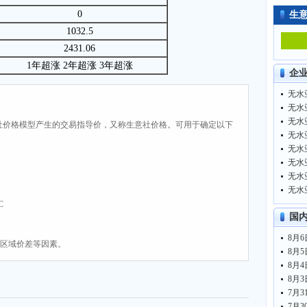
0
生
1032.5
2431.06
1年超涨 2年超涨 3年超涨
企
无水亚
无水亚
无水亚
社价格模型产生的交易指导价，又称生意社价格。可用于确定以下
无水亚
无水亚
无水亚
无水亚
无水亚
C
国
、区域价差等因素。