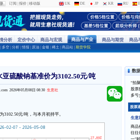
订阅
|
报价
|
移动版
UK
DE
JP
KR
RU
E
商品与产业
行情分析
定价中心
商品与宏观
商品与期货
商品
|
多空
|
分析
|
情报
|
原油
|
金银
|
稀土
|
商品站
|
期货学院
数
亚硫酸钠基准价为3102.50元/吨
“拍
股票
ppi.com 2026年05月08日 08:30
生意社
多亏
股票
3102.50元/吨，与本月初持平。
生意
商品
往往
一“