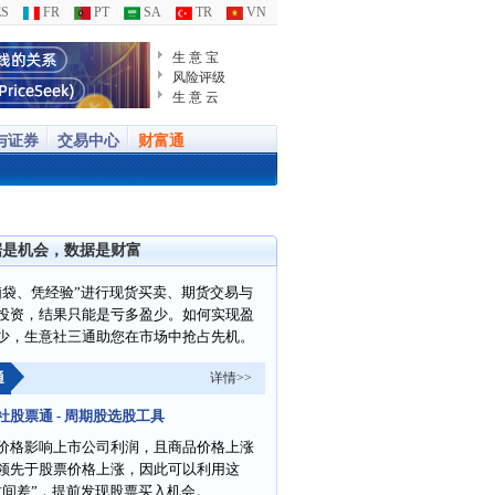
S
FR
PT
SA
TR
VN
生 意 宝
风险评级
生 意 云
与证券
交易中心
财富通
据是机会，数据是财富
脑袋、凭经验”进行现货买卖、期货交易与
投资，结果只能是亏多盈少。如何实现盈
少，生意社三通助您在市场中抢占先机。
通
详情>>
社股票通 - 周期股选股工具
价格影响上市公司利润，且商品价格上涨
领先于股票价格上涨，因此可以利用这
时间差”，提前发现股票买入机会。