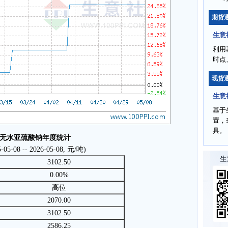
期货
生意
利用
时点
现货
生意
基于
置，
具。
无水亚硫酸钠年度统计
5-05-08 -- 2026-05-08, 元/吨)
3102.50
0.00%
高位
2070.00
3102.50
2586.25