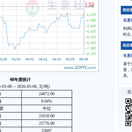
期货
生意
利用
时点
现货
生意
基于
置，
具。
锌年度统计
5-05-08 -- 2026-05-08, 元/吨)
价
24072.00
幅
0.04%
置
中位
值
21618.00
值
25776.00
值
23697