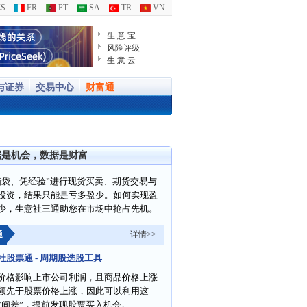
S
FR
PT
SA
TR
VN
生 意 宝
风险评级
生 意 云
与证券
交易中心
财富通
据是机会，数据是财富
脑袋、凭经验”进行现货买卖、期货交易与
投资，结果只能是亏多盈少。如何实现盈
少，生意社三通助您在市场中抢占先机。
通
详情>>
社股票通 - 周期股选股工具
价格影响上市公司利润，且商品价格上涨
领先于股票价格上涨，因此可以利用这
时间差”，提前发现股票买入机会。