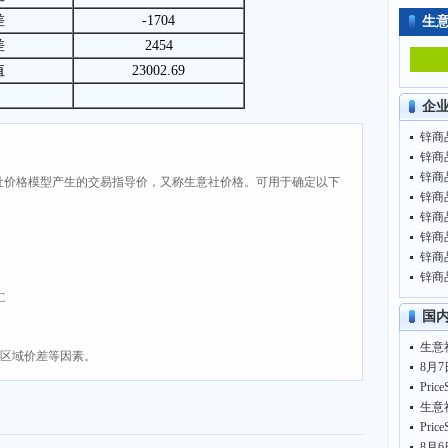
差
-1704
生
差
2454
值
23002.69
企
锌商品
锌商品
锌商品
社价格模型产生的交易指导价，又称生意社价格。可用于确定以下
锌商品
锌商品
锌商品
锌商品
锌商品
C
国
、区域价差等因素。
8月7
8月6