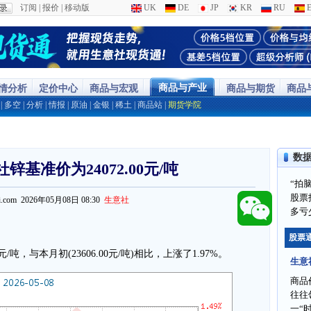
订阅
|
报价
|
移动版
UK
DE
JP
KR
RU
E
商品与产业
行情分析
定价中心
商品与宏观
商品与期货
商品
|
多空
|
分析
|
情报
|
原油
|
金银
|
稀土
|
商品站
|
期货学院
数
锌基准价为24072.00元/吨
“拍
股票
ppi.com 2026年05月08日 08:30
生意社
多亏
股票
元/吨，与本月初(23606.00元/吨)相比，上涨了1.97%。
生意
商品
往往
一“