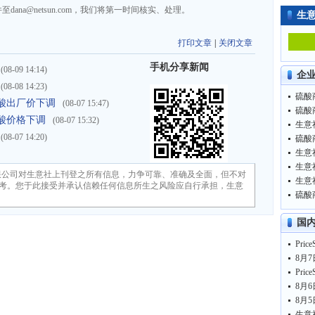
na@netsun.com，我们将第一时间核实、处理。
生
打印文章
|
关闭文章
手机分享新闻
(08-09 14:14)
企
(08-08 14:23)
硫酸商
硫酸出厂价下调
(08-07 15:47)
硫酸商
酸价格下调
(08-07 15:32)
(08-07 14:20)
硫酸商
生意
生意
限公司对生意社上刊登之所有信息，力争可靠、准确及全面，但不对
考。您于此接受并承认信赖任何信息所生之风险应自行承担，生意
硫酸商
国
8月7
8月6
8月5