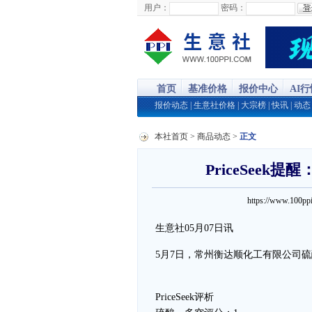
用户：
密码：
首页
基准价格
报价中心
AI
报价动态
|
生意社价格
|
大宗榜
|
快讯
|
动态
本社首页
>
商品动态
>
正文
PriceSee
https://www.100
生意社05月07日讯
5月7日，常州衡达顺化工有限公司硫酸价
PriceSeek评析