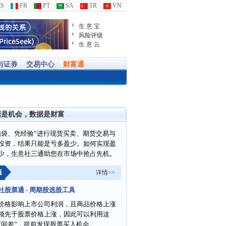
S
FR
PT
SA
TR
VN
生 意 宝
风险评级
生 意 云
与证券
交易中心
财富通
据是机会，数据是财富
脑袋、凭经验”进行现货买卖、期货交易与
投资，结果只能是亏多盈少。如何实现盈
少，生意社三通助您在市场中抢占先机。
通
详情>>
社股票通 - 周期股选股工具
价格影响上市公司利润，且商品价格上涨
领先于股票价格上涨，因此可以利用这
时间差”，提前发现股票买入机会。