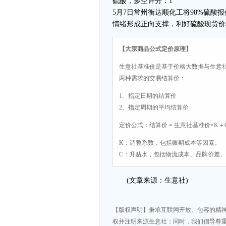
硫酸，多空评分：1
5月7日常州衡达顺化工将98%硫酸报
情绪形成正向支撑，利好硫酸现货价
【大宗商品公式定价原理】
生意社基准价是基于价格大数据与生意
两种需求的交易结算价：
1、指定日期的结算价
2、指定周期的平均结算价
定价公式：结算价 = 生意社基准价×K＋
K：调整系数，包括账期成本等因素。
C：升贴水，包括物流成本、品牌价差
(文章来源：生意社)
【版权声明】秉承互联网开放、包容的精
权并注明来源生意社；同时，我们倡导尊