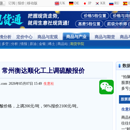
订阅
|
报价
|
移动版
UK
DE
JP
KR
RU
E
商品与产业
行情分析
定价中心
商品与宏观
商品与期货
商品
|
多空
|
分析
|
情报
|
原油
|
金银
|
稀土
|
商品站
|
期货学院
数
k提醒：常州衡达顺化工上调硫酸报价
“拍
股票
ppi.com 2026年05月07日 15:49
生意社
多亏
股票
格，上调200元/吨，98%报价2100元/吨。
生意
商品
往往
一“