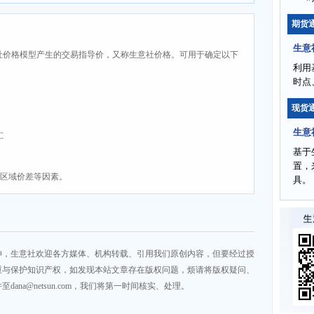
期货
生意
社价格模型产生的交易指导价，又称生意社价格。可用于确定以下
利用
时点
现货
生意
C
基于
置，
、区域价差等因素。
具。
神，生意社欢迎各方媒体、机构转载、引用我们原创内容，但要经过授
重与保护知识产权，如发现本站文章存在版权问题，烦请将版权疑问、
na@netsun.com，我们将第一时间核实、处理。