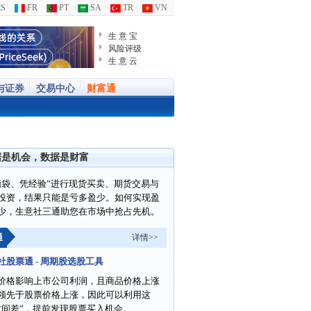
S
FR
PT
SA
TR
VN
生 意 宝
风险评级
生 意 云
与证券
交易中心
财富通
据是机会，数据是财富
脑袋、凭经验”进行现货买卖、期货交易与
投资，结果只能是亏多盈少。如何实现盈
少，生意社三通助您在市场中抢占先机。
通
详情>>
社股票通 - 周期股选股工具
价格影响上市公司利润，且商品价格上涨
领先于股票价格上涨，因此可以利用这
时间差”，提前发现股票买入机会。