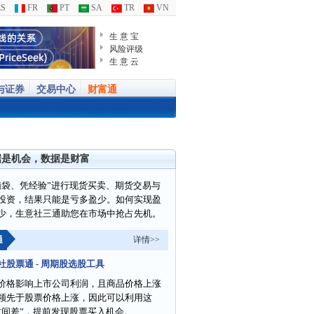
S
FR
PT
SA
TR
VN
生 意 宝
风险评级
生 意 云
与证券
交易中心
财富通
据是机会，数据是财富
脑袋、凭经验”进行现货买卖、期货交易与
投资，结果只能是亏多盈少。如何实现盈
少，生意社三通助您在市场中抢占先机。
通
详情>>
社股票通 - 周期股选股工具
价格影响上市公司利润，且商品价格上涨
领先于股票价格上涨，因此可以利用这
时间差”，提前发现股票买入机会。