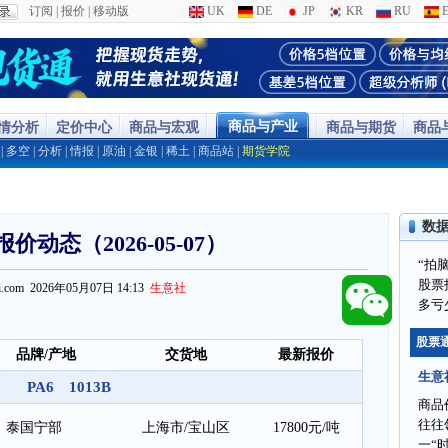
订阅
|
报价
|
移动版
UK
DE
JP
KR
RU
E
商品与产业
行情分析
定价中心
商品与宏观
商品与期货
商品
|
多空
|
分析
|
情报
|
原油
|
金银
|
稀土
|
商品站
|
期货学院
数
报价动态（2026-05-07）
“拍
股票
ppi.com 2026年05月07日 14:13
生意社
多亏
股票
品牌/产地
交货地
最新报价
生意
PA6 1013B
商品
往往
泰国宁部
上海市/宝山区
17800元/吨
一“