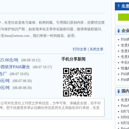
生
神，生意社欢迎各方媒体、机构转载、引用我们原创内容，但要经过授
重与保护知识产权，如发现本站文章存在版权问题，烦请将版权疑问、
企
na@netsun.com，我们将第一时间核实、处理。
PA6
生意
打印文章
|
关闭文章
生意
生意
手机分享新闻
5.00元/吨
(08-08 18:12)
化学西班牙PA66聚合
(08-07 10:17)
聚合厂
(08-07 10:05)
PA6
PA6
0元/吨
(08-07 08:30)
0元/吨
(08-06 08:30)
国
限公司对生意社上刊登之所有信息，力争可靠、准确及全面，但不对
考。您于此接受并承认信赖任何信息所生之风险应自行承担，生意
8月7
8月6
8月5