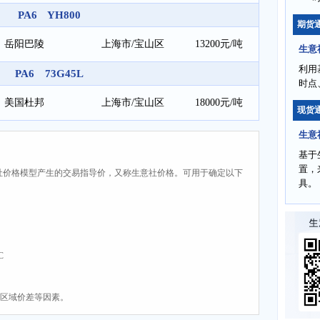
PA6 YH800
期货
岳阳巴陵
上海市/宝山区
13200元/吨
生意
利用
PA6 73G45L
时点
美国杜邦
上海市/宝山区
18000元/吨
现货
生意
基于
置，
社价格模型产生的交易指导价，又称生意社价格。可用于确定以下
具。
C
、区域价差等因素。