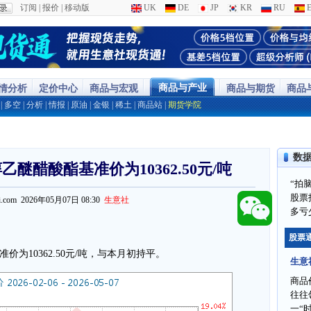
订阅
|
报价
|
移动版
UK
DE
JP
KR
RU
E
商品与产业
行情分析
定价中心
商品与宏观
商品与期货
商品
|
多空
|
分析
|
情报
|
原油
|
金银
|
稀土
|
商品站
|
期货学院
数
醚醋酸酯基准价为10362.50元/吨
“拍
股票
ppi.com 2026年05月07日 08:30
生意社
多亏
股票
价为10362.50元/吨，与本月初持平。
生意
商品
往往
一“