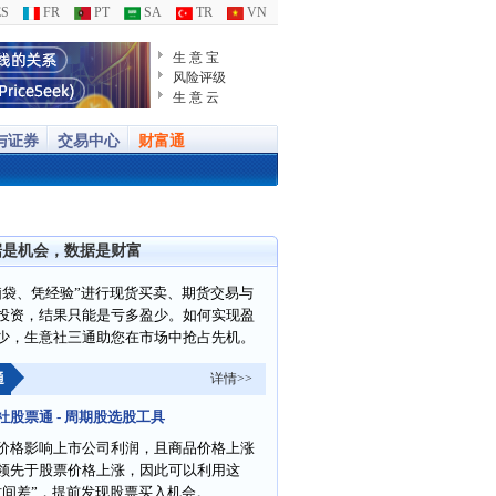
S
FR
PT
SA
TR
VN
生 意 宝
风险评级
生 意 云
与证券
交易中心
财富通
据是机会，数据是财富
脑袋、凭经验”进行现货买卖、期货交易与
投资，结果只能是亏多盈少。如何实现盈
少，生意社三通助您在市场中抢占先机。
通
详情>>
社股票通 - 周期股选股工具
价格影响上市公司利润，且商品价格上涨
领先于股票价格上涨，因此可以利用这
时间差”，提前发现股票买入机会。