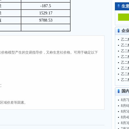
差
-187.5
生
差
1529.17
值
9788.53
企
社价格模型产生的交易指导价，又称生意社价格。可用于确定以下
C
国
、区域价差等因素。