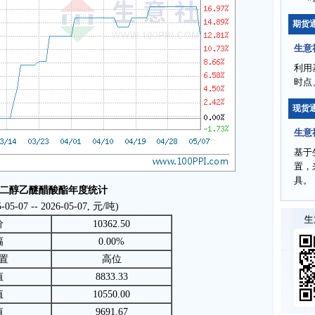
期货
生意
利用
时点
现货
生意
基于
置，
具。
二醇乙醚醋酸酯年度统计
5-05-07 -- 2026-05-07, 元/吨)
价
10362.50
幅
0.00%
置
高位
值
8833.33
值
10550.00
值
9691.67