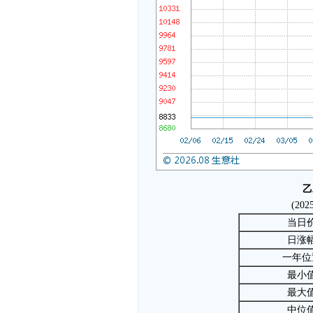
乙
(202
当日
日涨
一年位
最小
最大
中位