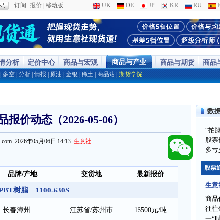
订阅
|
报价
|
移动版
UK
DE
JP
KR
RU
E
商品与产业
行情分析
定价中心
商品与宏观
商品与期货
商品
|
多空
|
分析
|
情报
|
原油
|
金银
|
稀土
|
商品站
|
期货学院
数
报价动态（2026-05-06）
“拍
股票
ppi.com 2026年05月06日 14:13
生意社
多亏
股票
品牌/产地
交货地
最新报价
生意
PBT树脂 1100-630S
商品
往往
长春漳州
江苏省/苏州市
16500元/吨
一“