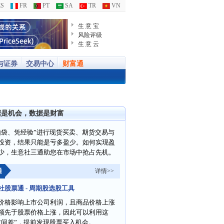
S
FR
PT
SA
TR
VN
生 意 宝
风险评级
生 意 云
与证券
交易中心
财富通
据是机会，数据是财富
脑袋、凭经验”进行现货买卖、期货交易与
投资，结果只能是亏多盈少。如何实现盈
少，生意社三通助您在市场中抢占先机。
通
详情>>
社股票通 - 周期股选股工具
价格影响上市公司利润，且商品价格上涨
领先于股票价格上涨，因此可以利用这
时间差”，提前发现股票买入机会。