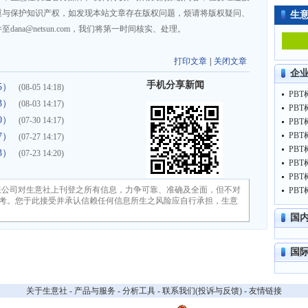
重与保护知识产权，如发现本站文章存在版权问题，烦请将版权疑问、
生
na@netsun.com，我们将第一时间核实、处理。
打印文章
|
关闭文章
企
手机分享新闻
5）
(08-05 14:18)
PBT
3）
(08-03 14:17)
PBT
0）
(07-30 14:17)
PBT
PBT
7）
(07-27 14:17)
PBT
3）
(07-23 14:20)
PBT
PBT
限公司对生意社上刊登之所有信息，力争可靠、准确及全面，但不对
PBT
考。您于此接受并承认信赖任何信息所生之风险应自行承担，生意
国
国
关于生意社
-
产品与服务
-
分析工具
-
联系我们(投诉与反馈)
-
友情链接