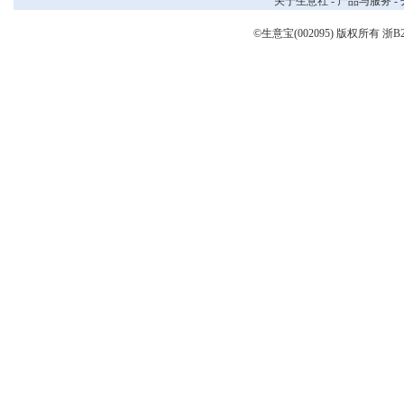
关于生意社
-
产品与服务
-
©生意宝(002095) 版权所有
浙B2