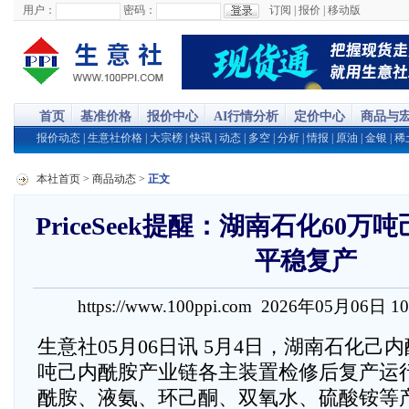
用户：
密码：
订阅
|
报价
|
移动版
首页
基准价格
报价中心
AI行情分析
定价中心
商品与
报价动态
|
生意社价格
|
大宗榜
|
快讯
|
动态
|
多空
|
分析
|
情报
|
原油
|
金银
|
稀
本社首页
>
商品动态
>
正文
PriceSeek提醒：湖南石化60
平稳复产
https://www.100ppi.com 2026年05月06日 1
生意社05月06日讯 5月4日，湖南石化己
吨己内酰胺产业链各主装置检修后复产运
酰胺、液氨、环己酮、双氧水、硫酸铵等产