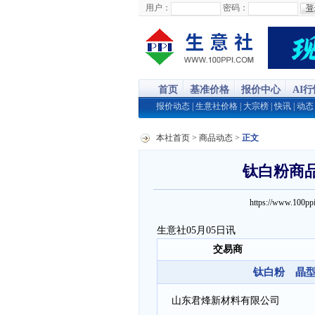
用户：
密码：
首页
基准价格
报价中心
AI
报价动态
|
生意社价格
|
大宗榜
|
快讯
|
动态
本社首页
>
商品动态
>
正文
钛白粉商品报
https://www.100
生意社05月05日讯
交易商
钛白粉 晶型:
山东君烽新材料有限公司