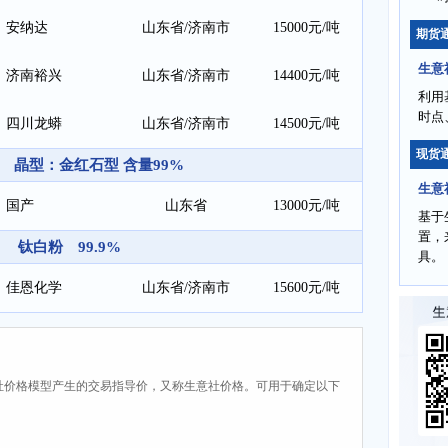
安纳达
山东省/济南市
15000元/吨
期货
生意
济南裕兴
山东省/济南市
14400元/吨
利用
时点
四川龙蟒
山东省/济南市
14500元/吨
现货
 晶型：金红石型 含量99%
生意
国产
山东省
13000元/吨
基于
置，
钛白粉 99.9%
具。
佳恩化学
山东省/济南市
15600元/吨
社价格模型产生的交易指导价，又称生意社价格。可用于确定以下