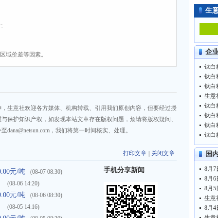
生
C
企
、区域价差等因素。
钛白粉
钛白粉
钛白粉
生意
钛白粉
神，生意社欢迎各方媒体、机构转载、引用我们原创内容，但要经过授
钛白粉
重与保护知识产权，如发现本站文章存在版权问题，烦请将版权疑问、
钛白粉
na@netsun.com，我们将第一时间核实、处理。
钛白粉
打印文章
|
关闭文章
国
8月7
手机分享新闻
00元/吨
(08-07 08:30)
8月6
）
(08-06 14:20)
8月5
00元/吨
(08-06 08:30)
）
(08-05 14:16)
8月4