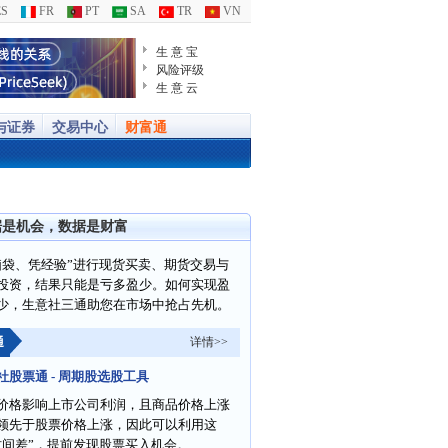
S
FR
PT
SA
TR
VN
生 意 宝
风险评级
生 意 云
与证券
交易中心
财富通
据是机会，数据是财富
脑袋、凭经验”进行现货买卖、期货交易与
投资，结果只能是亏多盈少。如何实现盈
少，生意社三通助您在市场中抢占先机。
通
详情>>
社股票通 - 周期股选股工具
价格影响上市公司利润，且商品价格上涨
领先于股票价格上涨，因此可以利用这
时间差”，提前发现股票买入机会。