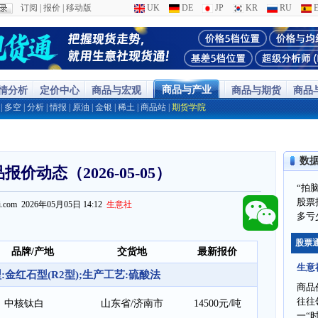
订阅
|
报价
|
移动版
UK
DE
JP
KR
RU
E
商品与产业
行情分析
定价中心
商品与宏观
商品与期货
商品
|
多空
|
分析
|
情报
|
原油
|
金银
|
稀土
|
商品站
|
期货学院
数
价动态（2026-05-05）
“拍
股票
ppi.com 2026年05月05日 14:12
生意社
多亏
股票
品牌/产地
交货地
最新报价
生意
金红石型(R2型);生产工艺:硫酸法
商品
往往
中核钛白
山东省/济南市
14500元/吨
一“