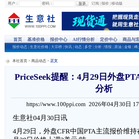
用户：
密码：
订阅
|
报价
|
移动版
首页
基准价格
报价中心
AI行情分析
定价中心
商品与
报价动态
|
生意社价格
|
大宗榜
|
快讯
|
动态
|
多空
|
分析
|
情报
|
原油
|
金银
|
稀
本社首页
>
商品动态
>
正文
PriceSeek提醒：4月29日外盘
分析
https://www.100ppi.com 2026年04月30日 1
生意社04月30日讯
4月29日，外盘CFR中国PTA主流报价维持在