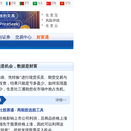
S
FR
PT
SA
TR
VN
生 意 宝
风险评级
生 意 云
与证券
交易中心
财富通
据是机会，数据是财富
脑袋、凭经验”进行现货买卖、期货交易与
投资，结果只能是亏多盈少。如何实现盈
少，生意社三通助您在市场中抢占先机。
通
详情>>
社股票通 - 周期股选股工具
价格影响上市公司利润，且商品价格上涨
领先于股票价格上涨，因此可以利用这
时间差”，提前发现股票买入机会。