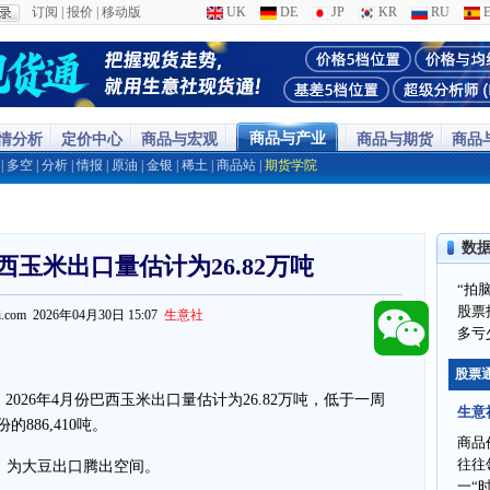
订阅
|
报价
|
移动版
UK
DE
JP
KR
RU
E
商品与产业
行情分析
定价中心
商品与宏观
商品与期货
商品
|
多空
|
分析
|
情报
|
原油
|
金银
|
稀土
|
商品站
|
期货学院
数
巴西玉米出口量估计为26.82万吨
“拍
股票
ppi.com 2026年04月30日 15:07
生意社
多亏
股票
2026年4月份巴西玉米出口量估计为26.82万吨，低于一周
生意
的886,410吨。
商品
往往
，为大豆出口腾出空间。
一“