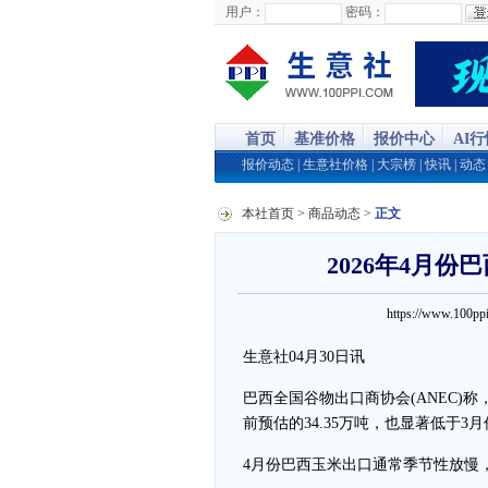
用户：
密码：
首页
基准价格
报价中心
AI
报价动态
|
生意社价格
|
大宗榜
|
快讯
|
动态
本社首页
>
商品动态
>
正文
2026年4月份
https://www.100
生意社04月30日讯
巴西全国谷物出口商协会(ANEC)称，
前预估的34.35万吨，也显著低于3月份
4月份巴西玉米出口通常季节性放慢