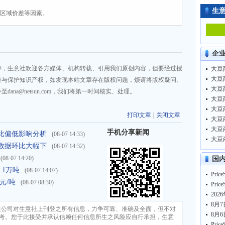
生
、区域价差等因素。
企
神，生意社欢迎各方媒体、机构转载、引用我们原创内容，但要经过授
大豆商
大豆商
重与保护知识产权，如发现本站文章存在版权问题，烦请将版权疑问、
大豆商
na@netsun.com，我们将第一时间核实、处理。
大豆商
大豆商
打印文章
|
关闭文章
大豆商
大豆商
手机分享新闻
口同比偏低影响分析
(08-07 14:33)
大豆商
销售数据环比大幅下
(08-07 14:32)
(08-07 14:20)
国
.1万吨
(08-07 14:07)
元/吨
(08-07 08:30)
202
8月7
限公司对生意社上刊登之所有信息，力争可靠、准确及全面，但不对
8月6
考。您于此接受并承认信赖任何信息所生之风险应自行承担，生意