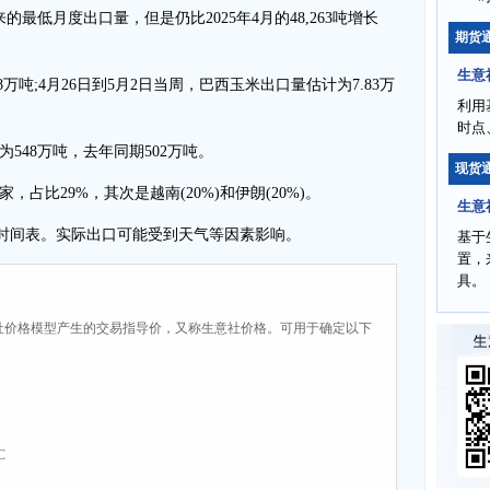
最低月度出口量，但是仍比2025年4月的48,263吨增长
期货
生意
8万吨;4月26日到5月2日当周，巴西玉米出口量估计为7.83万
利用
时点
548万吨，去年同期502万吨。
现货
占比29%，其次是越南(20%)和伊朗(20%)。
生意
舶时间表。实际出口可能受到天气等因素影响。
基于
置，
具。
社价格模型产生的交易指导价，又称生意社价格。可用于确定以下
C