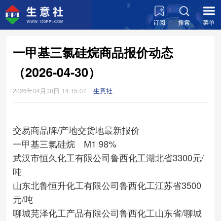
订阅
搜索
菜单
一甲基三氯硅烷商品报价动态
（2026-04-30）
2026年04月30日 14:15:07
生意社
交易商
品牌/产地
交货地
最新报价
一甲基三氯硅烷 M1 98%
武汉市恒久化工有限公司
鲁西化工
湖北省
3300元/
吨
山东北鲁恒升化工有限公司
鲁西化工
江苏省
3500
元/吨
聊城芫泽化工产品有限公司
鲁西化工
山东省/聊城