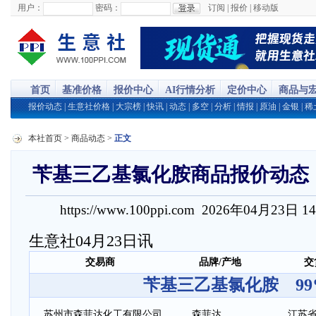
用户：
密码：
订阅
|
报价
|
移动版
首页
基准价格
报价中心
AI行情分析
定价中心
商品与
报价动态
|
生意社价格
|
大宗榜
|
快讯
|
动态
|
多空
|
分析
|
情报
|
原油
|
金银
|
稀
本社首页
>
商品动态
>
正文
苄基三乙基氯化胺商品报价动态（202
https://www.100ppi.com 2026年04月23日 1
生意社04月23日讯
交易商
品牌/产地
交
苄基三乙基氯化胺 99
苏州市森菲达化工有限公司
森菲达
江苏省