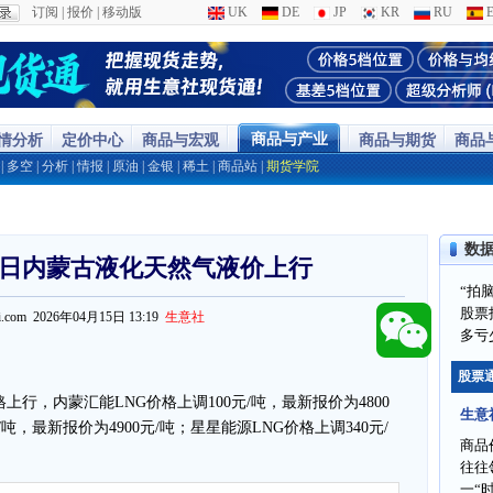
订阅
|
报价
|
移动版
UK
DE
JP
KR
RU
E
商品与产业
行情分析
定价中心
商品与宏观
商品与期货
商品
|
多空
|
分析
|
情报
|
原油
|
金银
|
稀土
|
商品站
|
期货学院
数
5日内蒙古液化天然气液价上行
“拍
股票
ppi.com 2026年04月15日 13:19
生意社
多亏
股票
上行，内蒙汇能LNG价格上调100元/吨，最新报价为4800
生意
/吨，最新报价为4900元/吨；星星能源LNG价格上调340元/
商品
往往
一“