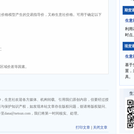
期货
社价格模型产生的交易指导价，又称生意社价格。可用于确定以下
生意
利用
时点
现货
C
生意
基于
、区域价差等因素。
置，
具。
神，生意社欢迎各方媒体、机构转载、引用我们原创内容，但要经过授
重与保护知识产权，如发现本站文章存在版权问题，烦请将版权疑问、
na@netsun.com，我们将第一时间核实、处理。
打印文章
|
关闭文章