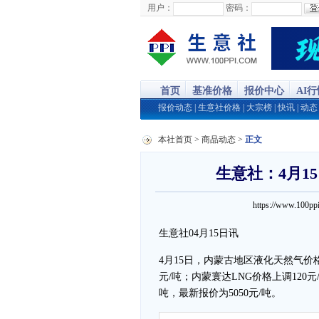
用户：
密码：
首页
基准价格
报价中心
AI
报价动态
|
生意社价格
|
大宗榜
|
快讯
|
动态
本社首页
>
商品动态
>
正文
生意社：4月1
https://www.100
生意社04月15日讯
4月15日，内蒙古地区液化天然气价格
元/吨；内蒙寰达LNG价格上调120元
吨，最新报价为5050元/吨。