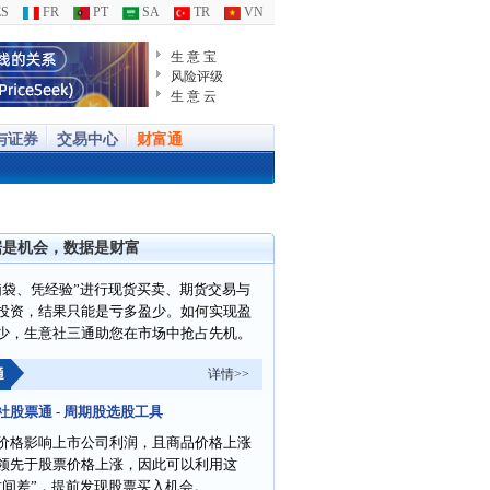
S
FR
PT
SA
TR
VN
生 意 宝
风险评级
生 意 云
与证券
交易中心
财富通
据是机会，数据是财富
脑袋、凭经验”进行现货买卖、期货交易与
投资，结果只能是亏多盈少。如何实现盈
少，生意社三通助您在市场中抢占先机。
通
详情>>
社股票通 - 周期股选股工具
价格影响上市公司利润，且商品价格上涨
领先于股票价格上涨，因此可以利用这
时间差”，提前发现股票买入机会。