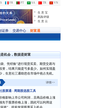
S
FR
PT
SA
TR
VN
生 意 宝
风险评级
生 意 云
与证券
交易中心
财富通
据是机会，数据是财富
脑袋、凭经验”进行现货买卖、期货交易与
投资，结果只能是亏多盈少。如何实现盈
少，生意社三通助您在市场中抢占先机。
通
详情>>
社股票通 - 周期股选股工具
价格影响上市公司利润，且商品价格上涨
领先于股票价格上涨，因此可以利用这
时间差”，提前发现股票买入机会。