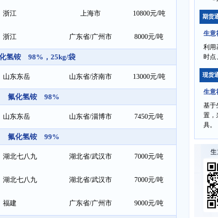
浙江
上海市
10800元/吨
期货
生意
浙江
广东省/广州市
8000元/吨
利用
化氢铵 98%，25kg/袋
时点
现货
山东东岳
山东省/济南市
13000元/吨
生意
氟化氢铵 98%
基于
置，
山东东岳
山东省/淄博市
7450元/吨
具。
氟化氢铵 99%
湖北七八九
湖北省/武汉市
7000元/吨
湖北七八九
湖北省/武汉市
7000元/吨
福建
广东省/广州市
9000元/吨