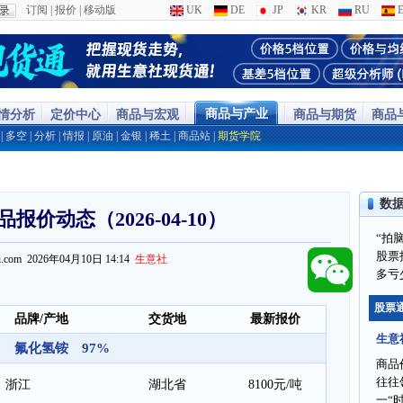
订阅
|
报价
|
移动版
UK
DE
JP
KR
RU
E
商品与产业
行情分析
定价中心
商品与宏观
商品与期货
商品
|
多空
|
分析
|
情报
|
原油
|
金银
|
稀土
|
商品站
|
期货学院
数
报价动态（2026-04-10）
“拍
股票
ppi.com 2026年04月10日 14:14
生意社
多亏
股票
品牌/产地
交货地
最新报价
生意
氟化氢铵 97%
商品
往往
浙江
湖北省
8100元/吨
一“