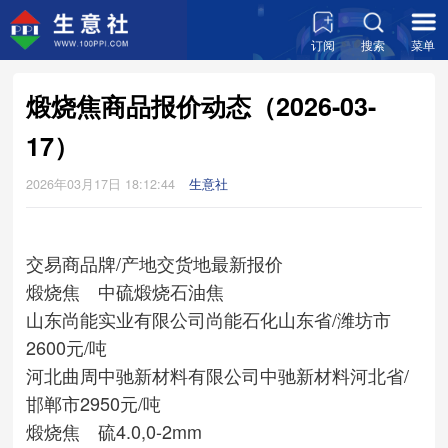
订阅
搜索
菜单
煅烧焦商品报价动态（2026-03-
17）
2026年03月17日 18:12:44
生意社
交易商
品牌/产地
交货地
最新报价
煅烧焦 中硫煅烧石油焦
山东尚能实业有限公司
尚能石化
山东省/潍坊市
2600元/吨
河北曲周中驰新材料有限公司
中驰新材料
河北省/
邯郸市
2950元/吨
煅烧焦 硫4.0,0-2mm