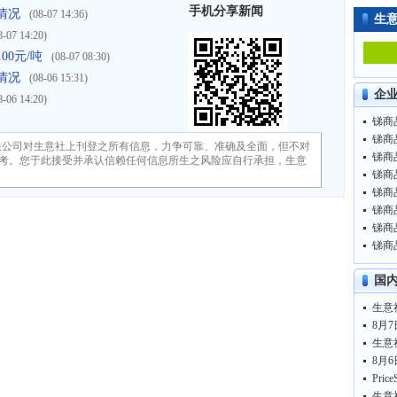
手机分享新闻
情况
(08-07 14:36)
生
8-07 14:20)
00元/吨
(08-07 08:30)
情况
(08-06 15:31)
企
8-06 14:20)
锑商品
锑商品
限公司对生意社上刊登之所有信息，力争可靠、准确及全面，但不对
锑商品
考。您于此接受并承认信赖任何信息所生之风险应自行承担，生意
锑商品
锑商品
锑商品
锑商品
锑商品
国
生意
8月7
生意
8月6
生意