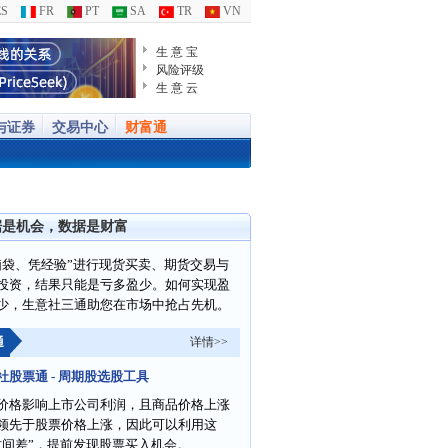
S
FR
PT
SA
TR
VN
生 意 宝
风险评级
生 意 云
与证券
交易中心
财富通
据是机会，数据是财富
脑袋、凭经验”进行现货买卖、期货交易与
投资，结果只能是亏多盈少。如何实现盈
少，生意社三通助您在市场中抢占先机。
通
详情>>
社股票通 - 周期股选股工具
价格影响上市公司利润，且商品价格上涨
领先于股票价格上涨，因此可以利用这
时间差”，提前发现股票买入机会。