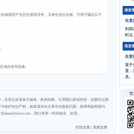
期货
社价格模型产生的交易指导价，又称生意社价格。可用于确定以下
生意
利用
时点
现货
C
生意
基于
、区域价差等因素。
置，
具。
神，生意社欢迎各方媒体、机构转载、引用我们原创内容，但要经过授
重与保护知识产权，如发现本站文章存在版权问题，烦请将版权疑问、
na@netsun.com，我们将第一时间核实、处理。
打印文章
|
关闭文章