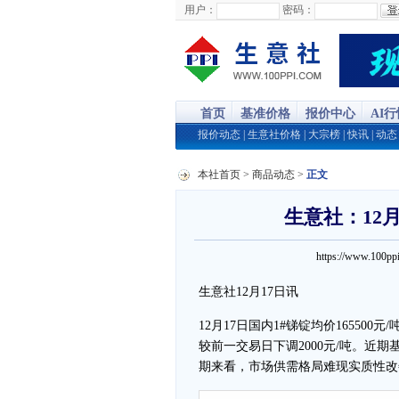
用户：
密码：
首页
基准价格
报价中心
AI
报价动态
|
生意社价格
|
大宗榜
|
快讯
|
动态
本社首页
>
商品动态
>
正文
生意社：12
https://www.100
生意社12月17日讯
12月17日国内1#锑锭均价165500元/
较前一交易日下调2000元/吨。近
期来看，市场供需格局难现实质性改