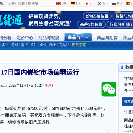
订阅
|
报价
|
移动版
UK
DE
JP
KR
RU
E
商品与产业
行情分析
定价中心
商品与宏观
商品与期货
商品
|
多空
|
分析
|
情报
|
原油
|
金银
|
稀土
|
商品站
|
期货学院
数
月17日国内锑锭市场偏弱运行
“拍
股票
ppi.com 2025年12月17日 15:27
生意社
多亏
股票
吨，0#锑锭均价167500元/吨，50%锑精矿均价143500元/吨，
生意
期基本面表现偏弱，买卖双方表现僵持，下游需求偏刚需。短
商品
善，锑锭市场依旧承压运行。
往往
一“