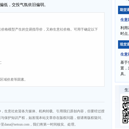
偏低，交投气氛依旧偏弱。
期货
生意
利用
社价格模型产生的交易指导价，又称生意社价格。可用于确定以下
时点
现货
生意
基于
C
置，
具。
、区域价差等因素。
神，生意社欢迎各方媒体、机构转载、引用我们原创内容，但要经过授
重与保护知识产权，如发现本站文章存在版权问题，烦请将版权疑问、
na@netsun.com，我们将第一时间核实、处理。