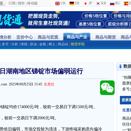
订阅
|
报价
|
移动版
UK
DE
JP
KR
RU
E
商品与产业
行情分析
定价中心
商品与宏观
商品与期货
商品
|
多空
|
分析
|
情报
|
原油
|
金银
|
稀土
|
商品站
|
期货学院
数
5日湖南地区锑锭市场偏弱运行
“拍
股票
ppi.com 2025年09月25日 15:45
生意社
多亏
股票
0#锑锭均价174000元/吨，较前一交易日下调1500元/吨。
生意
吨，较前一交易日下调2000元/吨。
商品
往往
势依旧偏弱，市场交投较为清淡，下游终端采购意向偏冷
一“