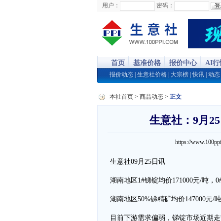
用户：
密码：
首页
基准价格
报价中心
AI
报价动态
|
生意社价格
|
大宗榜
|
快讯
|
动态
本社首页
>
商品动态
>
正文
生意社：9月2
https://www.100
生意社09月25日讯
湖南地区1#锑锭均价171000元/吨，
湖南地区50%锑精矿均价147000元/
目前下游需求偏弱，锑锭市场近期走