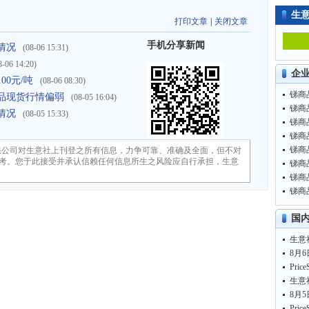
生
打印文章
|
关闭文章
手机分享新闻
情况
(08-06 15:31)
8-06 14:20)
企
00元/吨
(08-06 08:30)
锑商品
系产品现货行情偏弱
(08-05 16:04)
锑商品
情况
(08-05 15:33)
锑商品
锑商品
锑商品
限公司对生意社上刊登之所有信息，力争可靠、准确及全面，但不对
考。您于此接受并承认信赖任何信息所生之风险应自行承担，生意
锑商品
锑商品
锑商品
国
生意
8月6
生意
8月5
Pri