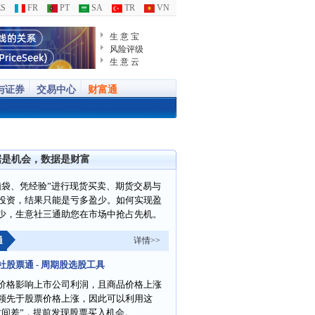
S
FR
PT
SA
TR
VN
生 意 宝
风险评级
生 意 云
与证券
交易中心
财富通
据是机会，数据是财富
脑袋、凭经验”进行现货买卖、期货交易与
投资，结果只能是亏多盈少。如何实现盈
少，生意社三通助您在市场中抢占先机。
通
详情>>
社股票通 - 周期股选股工具
价格影响上市公司利润，且商品价格上涨
领先于股票价格上涨，因此可以利用这
时间差”，提前发现股票买入机会。