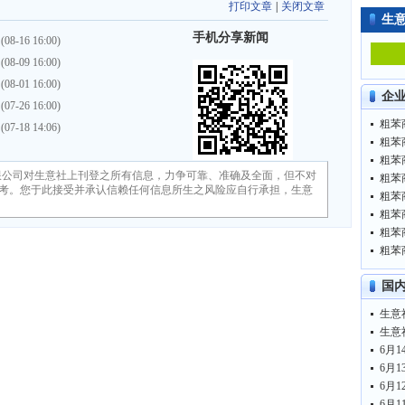
打印文章
|
关闭文章
生
手机分享新闻
(08-16 16:00)
(08-09 16:00)
(08-01 16:00)
企
(07-26 16:00)
粗苯商
(07-18 14:06)
粗苯商
粗苯商
限公司对生意社上刊登之所有信息，力争可靠、准确及全面，但不对
粗苯商
考。您于此接受并承认信赖任何信息所生之风险应自行承担，生意
粗苯商
粗苯商
粗苯商
粗苯商
国
6月1
6月1
6月1
6月1