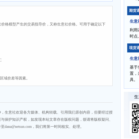
期货
生意
社价格模型产生的交易指导价，又称生意社价格。可用于确定以下
利用
时点
现货
生意
C
基于
置，
、区域价差等因素。
具。
神，生意社欢迎各方媒体、机构转载、引用我们原创内容，但要经过授
重与保护知识产权，如发现本站文章存在版权问题，烦请将版权疑问、
na@netsun.com，我们将第一时间核实、处理。