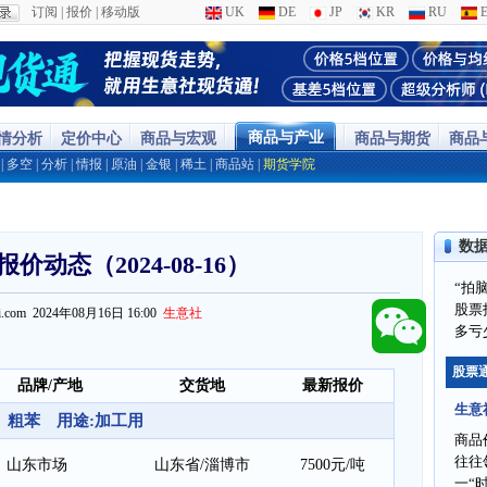
订阅
|
报价
|
移动版
UK
DE
JP
KR
RU
E
商品与产业
行情分析
定价中心
商品与宏观
商品与期货
商品
|
多空
|
分析
|
情报
|
原油
|
金银
|
稀土
|
商品站
|
期货学院
数
价动态（2024-08-16）
“拍
股票
ppi.com 2024年08月16日 16:00
生意社
多亏
股票
品牌/产地
交货地
最新报价
生意
粗苯 用途:加工用
商品
往往
山东市场
山东省/淄博市
7500元/吨
一“