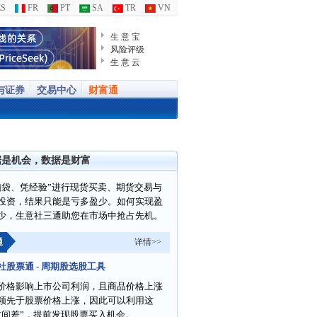
S
FR
PT
SA
TR
VN
生 意 宝
风险评级
生 意 云
与证券
交易中心
财富通
据是机会，数据是财富
脑袋、凭经验”进行现货买卖、期货交易与
投资，结果只能是亏多盈少。如何实现盈
少，生意社三通助您在市场中抢占先机。
通
详情>>
社股票通 - 周期股选股工具
价格影响上市公司利润，且商品价格上涨
领先于股票价格上涨，因此可以利用这
时间差”，提前发现股票买入机会。