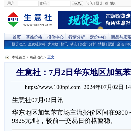
用户：
密码：
订阅
|
报价
|
移动版
首页
基准价格
报价中心
行情分析
定价中心
商品与宏
报价动态
|
生意社价格
|
大宗榜
|
快讯
|
动态
|
多空
|
分析
|
情报
|
原油
|
金银
|
稀
本社首页
>
商品动态
>
正文
生意社：7月2日华东地区加氢
https://www.100ppi.com 2024年07月02日 1
生意社07月02日讯
华东地区加氢苯市场主流报价区间在9300～
9325元/吨，较前一交易日价格暂稳。