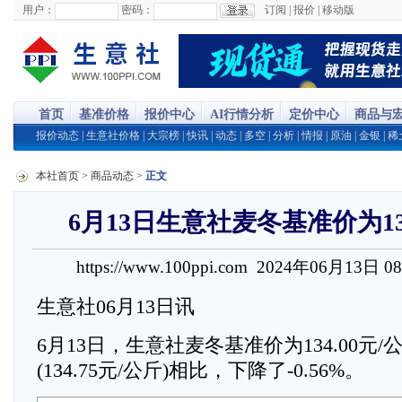
用户：
密码：
订阅
|
报价
|
移动版
首页
基准价格
报价中心
AI行情分析
定价中心
商品与
报价动态
|
生意社价格
|
大宗榜
|
快讯
|
动态
|
多空
|
分析
|
情报
|
原油
|
金银
|
稀
本社首页
>
商品动态
>
正文
6月13日生意社麦冬基准价为134
https://www.100ppi.com 2024年06月13日 0
生意社06月13日讯
6月13日，生意社麦冬基准价为134.00元
(134.75元/公斤)相比，下降了-0.56%。