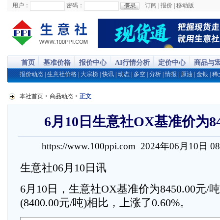
用户：
密码：
订阅
|
报价
|
移动版
首页
基准价格
报价中心
AI行情分析
定价中心
商品与
报价动态
|
生意社价格
|
大宗榜
|
快讯
|
动态
|
多空
|
分析
|
情报
|
原油
|
金银
|
稀
本社首页
>
商品动态
>
正文
6月10日生意社OX基准价为845
https://www.100ppi.com 2024年06月10日 0
生意社06月10日讯
6月10日，生意社OX基准价为8450.00元
(8400.00元/吨)相比，上涨了0.60%。