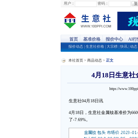
用户：
密码：
首页
基准价格
报价中心
AI
报价动态
|
生意社价格
|
大宗榜
|
快讯
|
动态
本社首页
>
商品动态
>
正文
4月18日生意社金
https://www.100
生意社04月18日讯
4月18日，生意社金属钕基准价为66000
了-7.69%。