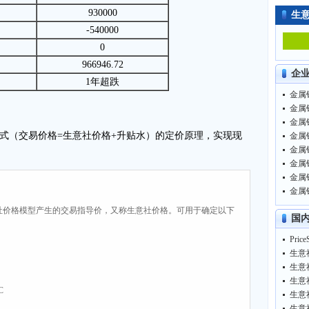
930000
生
-540000
0
966946.72
企
1年超跌
金属钕
金属钕
金属钕
式（交易价格=生意社价格+升贴水）的定价原理，实现现
金属钕
金属钕
金属钕
金属钕
金属钕
社价格模型产生的交易指导价，又称生意社价格。可用于确定以下
国
生意
生意
C
生意