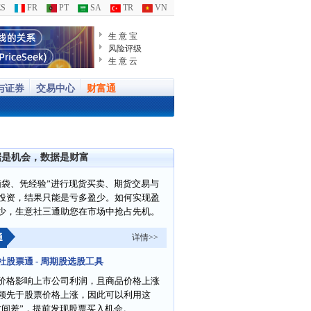
S
FR
PT
SA
TR
VN
生 意 宝
风险评级
生 意 云
与证券
交易中心
财富通
据是机会，数据是财富
脑袋、凭经验”进行现货买卖、期货交易与
投资，结果只能是亏多盈少。如何实现盈
少，生意社三通助您在市场中抢占先机。
通
详情>>
社股票通 - 周期股选股工具
价格影响上市公司利润，且商品价格上涨
领先于股票价格上涨，因此可以利用这
时间差”，提前发现股票买入机会。