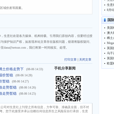
、区域价差等因素。
国
美国
神，生意社欢迎各方媒体、机构转载、引用我们原创内容，但要经过授
稀土
重与保护知识产权，如发现本站文章存在版权问题，烦请将版权疑问、
Me
na@netsun.com，我们将第一时间核实、处理。
英国
乌干
英国
打印文章
|
关闭文章
欧盟
手机分享新闻
铽系稀土价格走势下
(08-06 14:33)
报价暂稳
(08-06 14:28)
价暂稳
(08-06 14:27)
格走势暂稳
(08-06 14:26)
格走势暂稳
(08-06 14:25)
限公司对生意社上刊登之所有信息，力争可靠、准确及全面，但不对
考。您于此接受并承认信赖任何信息所生之风险应自行承担，生意