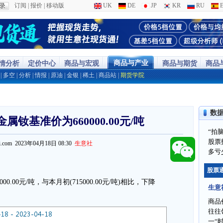
订阅
|
报价
|
移动版
UK
DE
JP
KR
RU
E
商品与产业
行情分析
定价中心
商品与宏观
商品与期货
商品
|
多空
|
分析
|
情报
|
原油
|
金银
|
稀土
|
商品站
|
期货学院
数
属钕基准价为660000.00元/吨
“拍
股票
ppi.com 2023年04月18日 08:30
生意社
多亏
股票
0.00元/吨，与本月初(715000.00元/吨)相比，下降
生意
商品
往往
一“