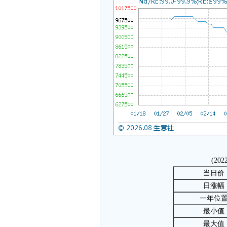
(202
当日价
日涨幅
一年位
最小值
最大值