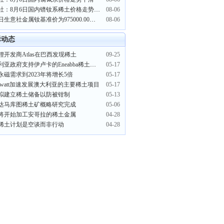
生意社：8月6日国内镨钕系稀土价格走势下滑
08-06
8月6日生意社金属钕基准价为975000.00元/吨
08-06
际动态
锂开发商Atlas在巴西发现稀土
09-25
澳大利亚政府支持伊卢卡的Eneabba稀土冶炼厂
05-17
永磁需求到2023年将增长5倍
05-17
gawatt加速发展澳大利亚的主要稀土项目
05-17
拟建立稀土储备以防被钳制
05-13
达马库图稀土矿概略研究完成
05-06
将开始加工安哥拉的稀土金属
04-28
稀土计划是空谈而非行动
04-28