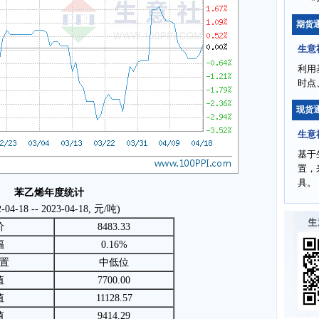
期货
生意
利用
时点
现货
生意
基于
置，
具。
苯乙烯年度统计
2-04-18 -- 2023-04-18, 元/吨)
价
8483.33
幅
0.16%
置
中低位
值
7700.00
值
11128.57
值
9414.29