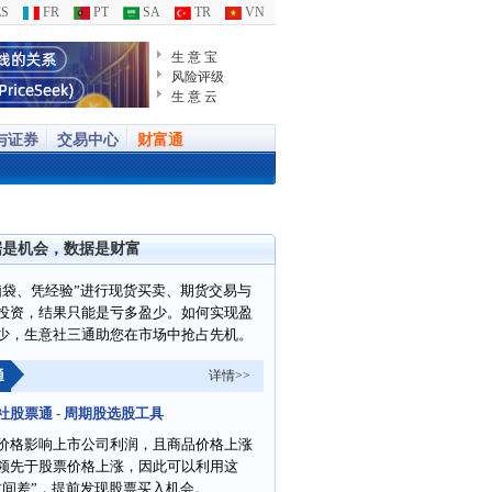
S
FR
PT
SA
TR
VN
生 意 宝
风险评级
生 意 云
与证券
交易中心
财富通
据是机会，数据是财富
脑袋、凭经验”进行现货买卖、期货交易与
投资，结果只能是亏多盈少。如何实现盈
少，生意社三通助您在市场中抢占先机。
通
详情>>
社股票通 - 周期股选股工具
价格影响上市公司利润，且商品价格上涨
领先于股票价格上涨，因此可以利用这
时间差”，提前发现股票买入机会。