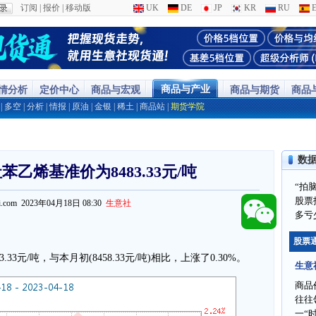
订阅
|
报价
|
移动版
UK
DE
JP
KR
RU
E
商品与产业
行情分析
定价中心
商品与宏观
商品与期货
商品
|
多空
|
分析
|
情报
|
原油
|
金银
|
稀土
|
商品站
|
期货学院
数
苯乙烯基准价为8483.33元/吨
“拍
股票
ppi.com 2023年04月18日 08:30
生意社
多亏
股票
33元/吨，与本月初(8458.33元/吨)相比，上涨了0.30%。
生意
商品
往往
一“