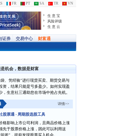
S
FR
PT
SA
TR
VN
生 意 宝
风险评级
生 意 云
与证券
交易中心
财富通
据是机会，数据是财富
脑袋、凭经验”进行现货买卖、期货交易与
投资，结果只能是亏多盈少。如何实现盈
少，生意社三通助您在市场中抢占先机。
通
详情>>
社股票通 - 周期股选股工具
价格影响上市公司利润，且商品价格上涨
领先于股票价格上涨，因此可以利用这
时间差”，提前发现股票买入机会。