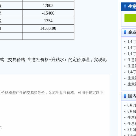
值
17803
生
差
-15400
差
1354
值
14583.90
企
1,4
1,4
1,4
式（交易价格=生意社价格+升贴水）的定价原理，实现现
1,4
社价格模型产生的交易指导价，又称生意社价格。可用于确定以下
国
C