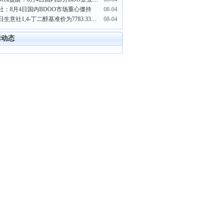
社：8月4日国内BDOO市场重心僵持
08-04
8月4日生意社1,4-丁二醇基准价为7783.33元/吨
08-04
际动态