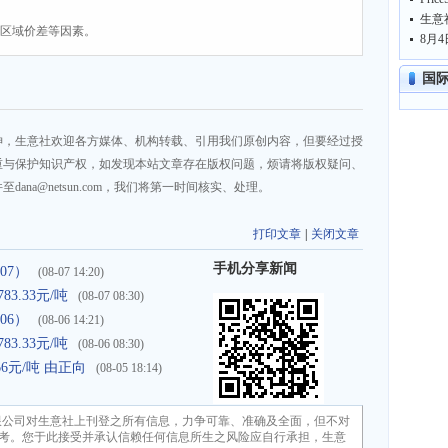
生意
、区域价差等因素。
国
神，生意社欢迎各方媒体、机构转载、引用我们原创内容，但要经过授
重与保护知识产权，如发现本站文章存在版权问题，烦请将版权疑问、
na@netsun.com，我们将第一时间核实、处理。
打印文章
|
关闭文章
手机分享新闻
07）
(08-07 14:20)
3.33元/吨
(08-07 08:30)
06）
(08-06 14:21)
3.33元/吨
(08-06 08:30)
66元/吨 由正向
(08-05 18:14)
限公司对生意社上刊登之所有信息，力争可靠、准确及全面，但不对
考。您于此接受并承认信赖任何信息所生之风险应自行承担，生意