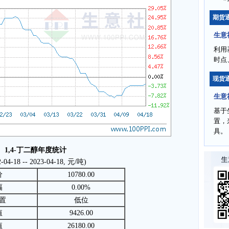
期货
生意
利用
时点
现货
生意
基于
置，
具。
1,4-丁二醇年度统计
2-04-18 -- 2023-04-18, 元/吨)
价
10780.00
幅
0.00%
置
低位
值
9426.00
值
26180.00