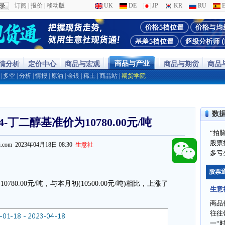
订阅
|
报价
|
移动版
UK
DE
JP
KR
RU
E
商品与产业
行情分析
定价中心
商品与宏观
商品与期货
商品
|
多空
|
分析
|
情报
|
原油
|
金银
|
稀土
|
商品站
|
期货学院
数
4-丁二醇基准价为10780.00元/吨
“拍
股票
ppi.com 2023年04月18日 08:30
生意社
多亏
股票
780.00元/吨，与本月初(10500.00元/吨)相比，上涨了
生意
商品
往往
一“