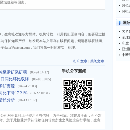
、区域价差等因素。
6月1
6月1
国
神，生意社欢迎各方媒体、机构转载、引用我们原创内容，但要经过授
重与保护知识产权，如发现本站文章存在版权问题，烦请将版权疑问、
印度
na@netsun.com，我们将第一时间核实、处理。
亚洲
打印文章
|
关闭文章
手机分享新闻
千万吨级磷矿采矿项
(06-24 14:17)
矿石出口同比环比双降
(06-18 10:05)
用磷矿资源
(04-24 23:03)
同比下降17.21%
(01-22 10:31)
量增长分析
(01-13 15:17)
限公司对生意社上刊登之所有信息，力争可靠、准确及全面，但不对
考。您于此接受并承认信赖任何信息所生之风险应自行承担，生意