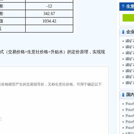
差
-12
生
差
342.67
值
1034.42
戒
企
磷矿石
磷矿石
式（交易价格=生意社价格+升贴水）的定价原理，实现现
磷矿石
磷矿石
磷矿石
磷矿石
磷矿石
磷矿石
社价格模型产生的交易指导价，又称生意社价格。可用于确定以下
国
Pr
C
Pri
6月1