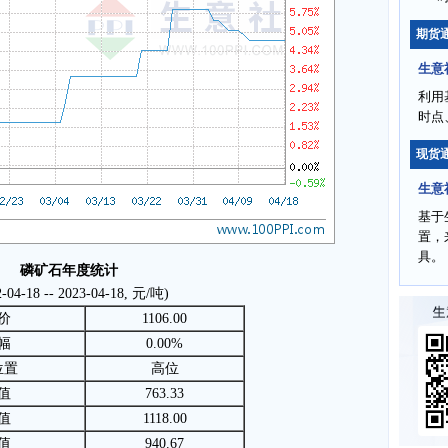
期货
生意
利用
时点
现货
生意
基于
置，
具。
磷矿石年度统计
2-04-18 -- 2023-04-18, 元/吨)
价
1106.00
幅
0.00%
位置
高位
值
763.33
值
1118.00
值
940.67