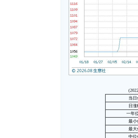
(202
当日
日涨
一年
最小
最大
中位