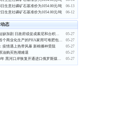
3日生意社磷矿石基准价为1054.00元/吨
06-13
2日生意社磷矿石基准价为1054.00元/吨
06-12
际动态
芯片短缺加剧 日政府或促成索尼和台积电建厂
05-27
全球首个商业化生产的PHA家用可堆肥包装薄膜面世
05-27
：疫情遇上热带风暴 新棉播种受阻
05-27
原油购买热潮难退
05-27
中断8年 黑河口岸恢复开通进口俄罗斯煤炭航线
05-27