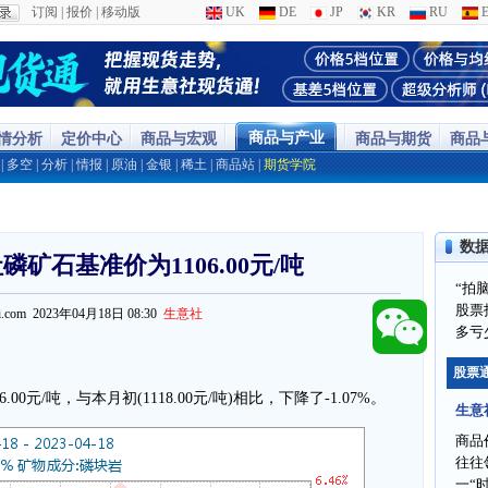
订阅
|
报价
|
移动版
UK
DE
JP
KR
RU
E
商品与产业
行情分析
定价中心
商品与宏观
商品与期货
商品
|
多空
|
分析
|
情报
|
原油
|
金银
|
稀土
|
商品站
|
期货学院
数
磷矿石基准价为1106.00元/吨
“拍
股票
ppi.com 2023年04月18日 08:30
生意社
多亏
股票
00元/吨，与本月初(1118.00元/吨)相比，下降了-1.07%。
生意
商品
往往
一“