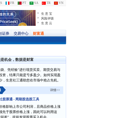
S
FR
PT
SA
TR
VN
生 意 宝
风险评级
生 意 云
与证券
交易中心
财富通
据是机会，数据是财富
脑袋、凭经验”进行现货买卖、期货交易与
投资，结果只能是亏多盈少。如何实现盈
少，生意社三通助您在市场中抢占先机。
通
详情>>
社股票通 - 周期股选股工具
价格影响上市公司利润，且商品价格上涨
领先于股票价格上涨，因此可以利用这
时间差”，提前发现股票买入机会。