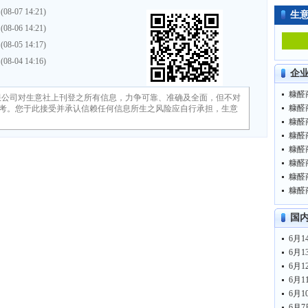
(08-07 14:21)
生
(08-06 14:21)
(08-05 14:17)
(08-04 14:16)
企
糠醛商
限公司对生意社上刊登之所有信息，力争可靠、准确及全面，但不对
糠醛商
考。您于此接受并承认信赖任何信息所生之风险应自行承担，生意
糠醛商
糠醛商
糠醛商
糠醛商
糠醛商
糠醛商
国
6月1
6月1
6月1
6月1
6月1
6月7