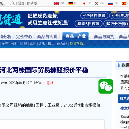
订阅
|
报价
|
移动版
UK
DE
JP
KR
RU
E
商品与产业
行情分析
定价中心
商品与宏观
商品与期货
商品
|
多空
|
分析
|
情报
|
原油
|
金银
|
稀土
|
商品站
|
期货学院
数
日河北两糠国际贸易糠醛报价平稳
“拍
股票
ppi.com 2023年04月17日 16:34
生意社
多亏
股票
易有限公司经销的糠醛(国标，工业级，240公斤/桶)市场报价
生意
商品
往往
一“