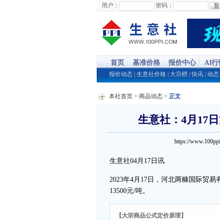
用户：
密码：
首页
基准价格
报价中心
AI
报价动态
|
生意社价格
|
大宗榜
|
快讯
|
动态
本社首页
>
商品动态
>
正文
生意社：4月17
https://www.100
生意社04月17日讯
2023年4月17日，河北两糠国际贸
13500元/吨。
【大宗商品公式定价原理】