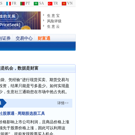
S
FR
PT
SA
TR
VN
生 意 宝
风险评级
生 意 云
与证券
交易中心
财富通
据是机会，数据是财富
脑袋、凭经验”进行现货买卖、期货交易与
投资，结果只能是亏多盈少。如何实现盈
少，生意社三通助您在市场中抢占先机。
通
详情>>
社股票通 - 周期股选股工具
价格影响上市公司利润，且商品价格上涨
领先于股票价格上涨，因此可以利用这
时间差”，提前发现股票买入机会。