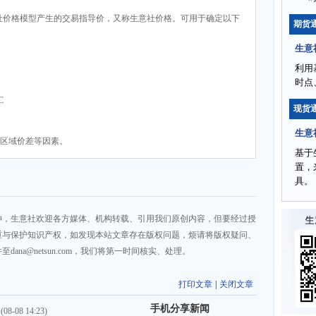
社价格模型产生的交易指导价，又称生意社价格。可用于确定以下
期货
生意
利用
时点
C
现货
生意
、区域价差等因素。
基于
置，
具。
神，生意社欢迎各方媒体、机构转载、引用我们原创内容，但要经过授
重与保护知识产权，如发现本站文章存在版权问题，烦请将版权疑问、
na@netsun.com，我们将第一时间核实、处理。
打印文章
|
关闭文章
手机分享新闻
(08-08 14:23)