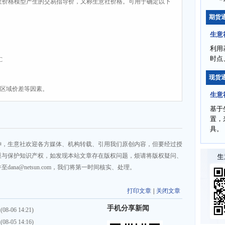
社价格模型产生的交易指导价，又称生意社价格。可用于确定以下
期货
生意
利用
时点
C
现货
、区域价差等因素。
生意
基于
置，
具。
神，生意社欢迎各方媒体、机构转载、引用我们原创内容，但要经过授
重与保护知识产权，如发现本站文章存在版权问题，烦请将版权疑问、
na@netsun.com，我们将第一时间核实、处理。
打印文章
|
关闭文章
手机分享新闻
(08-06 14:21)
(08-05 14:16)