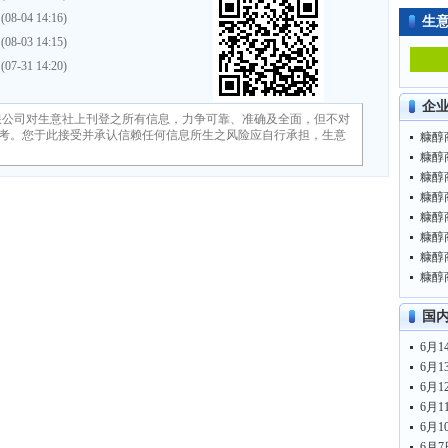
(08-04 14:16)
生
(08-03 14:15)
(07-31 14:20)
企
限公司对生意社上刊登之所有信息，力争可靠、准确及全面，但不对
考。您于此接受并承认信赖任何信息所生之风险应自行承担，生意
糠醇商
糠醇商
糠醇商
糠醇商
糠醇商
糠醇商
糠醇商
糠醇商
国
6月1
6月1
6月1
6月1
6月1
6月7