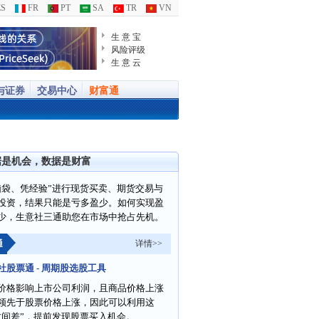
S
FR
PT
SA
TR
VN
生 意 宝
风险评级
生 意 云
与证券
交易中心
财富通
据是机会，数据是财富
脑袋、凭经验”进行现货买卖、期货交易与
投资，结果只能是亏多盈少。如何实现盈
少，生意社三通助您在市场中抢占先机。
通
详情>>
社股票通 - 周期股选股工具
价格影响上市公司利润，且商品价格上涨
领先于股票价格上涨，因此可以利用这
时间差”，提前发现股票买入机会。