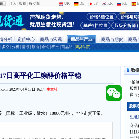
订阅
|
报价
|
移动版
UK
DE
JP
KR
RU
E
商品与产业
行情分析
定价中心
商品与宏观
商品与期货
商品
|
多空
|
分析
|
情报
|
原油
|
金银
|
稀土
|
商品站
|
期货学院
数
17日高平化工糠醇价格平稳
“拍
股票
ppi.com 2023年04月17日 16:14
生意社
多亏
股票
醇（国标，工业级，散水）10000元/吨，企业走货正常。
生意
商品
往往
一“