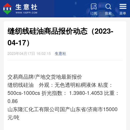
订阅
搜索
菜单
缝纫线硅油商品报价动态（2023-
04-17）
2023年04月17日 16:02:15
生意社
交易商
品牌/产地
交货地
最新报价
缝纫线硅油 外观：无色透明粘稠液体 粘度：
500cs-1000cs 折光指数： 1.3980-1.4053 比重：
0.86
山东隆汇化工有限公司
国产
山东省/济南市
15000
元/吨