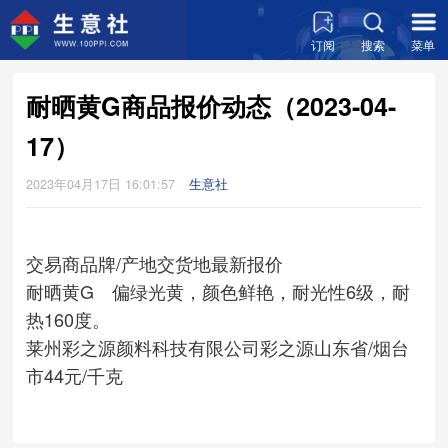
订阅
搜索
菜单
耐晒黄G商品报价动态（2023-04-
17）
2023年04月17日 16:01:57
生意社
交易商
品牌/产地
交货地
最新报价
耐晒黄G 偏绿光黄，颜色鲜艳，耐光性6级，耐
热160度。
莱州彩之源颜料科技有限公司
彩之源
山东省/烟台
市
44元/千克