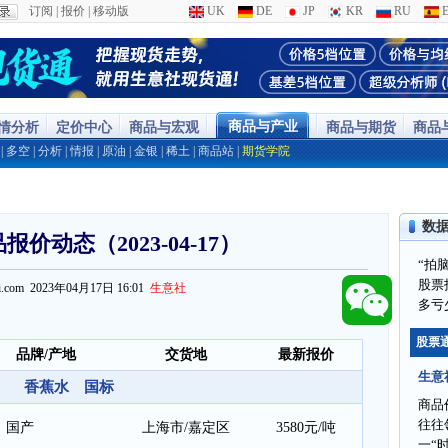
订阅
|
报价
|
移动版
UK
DE
JP
KR
RU
E
商品与产业
行情分析
定价中心
商品与宏观
商品与期货
商品
|
多空
|
分析
|
情报
|
原油
|
金银
|
稀土
|
商品站
|
期货学院
数
价动态（2023-04-17）
“拍
股票
ppi.com 2023年04月17日 16:01
生意社
多亏
股票
品牌/产地
交货地
最新报价
生意
香蕉水 国标
商品
往往
国产
上海市/嘉定区
3580元/吨
一“