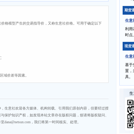
期货
生意
社价格模型产生的交易指导价，又称生意社价格。可用于确定以下
利用
时点
现货
生意
C
基于
置，
、区域价差等因素。
具。
神，生意社欢迎各方媒体、机构转载、引用我们原创内容，但要经过授
重与保护知识产权，如发现本站文章存在版权问题，烦请将版权疑问、
na@netsun.com，我们将第一时间核实、处理。