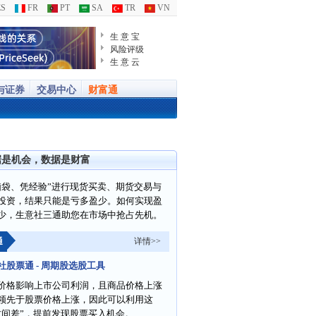
S
FR
PT
SA
TR
VN
生 意 宝
风险评级
生 意 云
与证券
交易中心
财富通
据是机会，数据是财富
脑袋、凭经验”进行现货买卖、期货交易与
投资，结果只能是亏多盈少。如何实现盈
少，生意社三通助您在市场中抢占先机。
通
详情>>
社股票通 - 周期股选股工具
价格影响上市公司利润，且商品价格上涨
领先于股票价格上涨，因此可以利用这
时间差”，提前发现股票买入机会。