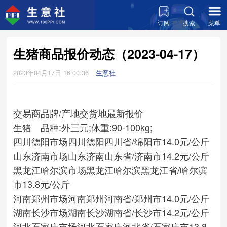
订阅
搜索
菜单
生猪商品报价动态（2023-04-17）
2023年04月17日 16:00:36
生意社
交易商
品牌/产地
交货地
最新报价
生猪 品种:外三元;体重:90-100kg;
四川德阳市场
四川德阳
四川省/绵阳市
14.0元/公斤
山东济南市场
山东济南
山东省/济南市
14.2元/公斤
黑龙江哈尔滨市场
黑龙江哈尔滨
黑龙江省/哈尔滨
市
13.8元/公斤
河南郑州市场
河南郑州
河南省/郑州市
14.0元/公斤
湖南长沙市场
湖南长沙
湖南省/长沙市
14.2元/公斤
河北石家庄市场
河北石家庄
河北省/石家庄市
13.8