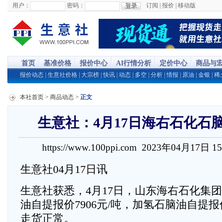
用户：
密码：
订阅
|
报价
|
移动版
首页
基准价格
报价中心
AI行情分析
定价中心
商品与
报价动态
|
生意社价格
|
大宗榜
|
快讯
|
动态
|
多空
|
分析
|
情报
|
原油
|
金银
|
稀
本社首页
>
商品动态
>
正文
生意社：4月17日海右石化石
https://www.100ppi.com 2023年04月17日 1
生意社04月17日讯
生意社获悉，4月17日，山东海右石化集
油自提报价7906元/吨，加氢石脑油自提报价
走货正常。