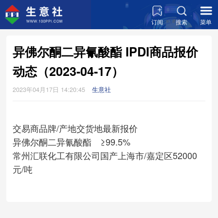
订阅
搜索
菜单
异佛尔酮二异氰酸酯 IPDI商品报价
动态（2023-04-17）
2023年04月17日 14:20:45
生意社
交易商
品牌/产地
交货地
最新报价
异佛尔酮二异氰酸酯 ≥99.5%
常州汇联化工有限公司
国产
上海市/嘉定区
52000
元/吨