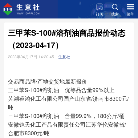
订阅
搜索
菜单
三甲苯S-100#溶剂油商品报价动态
（2023-04-17）
2023年04月17日 14:20:45
生意社
交易商
品牌/产地
交货地
最新报价
三甲苯S-100#溶剂油 优等品含量99%以上
芜湖睿鸿化工有限公司
国产
山东省/济南市
8300元/
吨
三甲苯S-100#溶剂油 含量99.9%，180公斤/桶
安徽铠天化工产品有限责任公司
江苏华伦
安徽省/
合肥市
8300元/吨