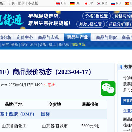
订阅
|
报价
|
移动版
UK
DE
JP
KR
RU
E
商品与产业
行情分析
定价中心
商品与宏观
商品与期货
商品
|
多空
|
分析
|
情报
|
原油
|
金银
|
稀土
|
商品站
|
期货学院
数
）商品报价动态（2023-04-17）
“拍
股票
ppi.com 2023年04月17日 14:20
生意社
多亏
股票
品牌/产地
交货地
最新报价
生意
基甲酰胺（DMF） 国标
商品
往往
山东鲁西化工
山东省/聊城市
5300元/吨
一“