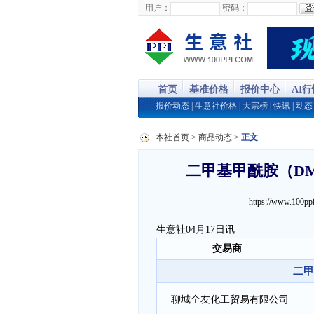
用户：
密码：
首页
基准价格
报价中心
AI
报价动态
|
生意社价格
|
大宗榜
|
快讯
|
动态
本社首页
>
商品动态
>
正文
二甲基甲酰胺（DMF
https://www.100
生意社04月17日讯
交易商
二甲
聊城全友化工贸易有限公司