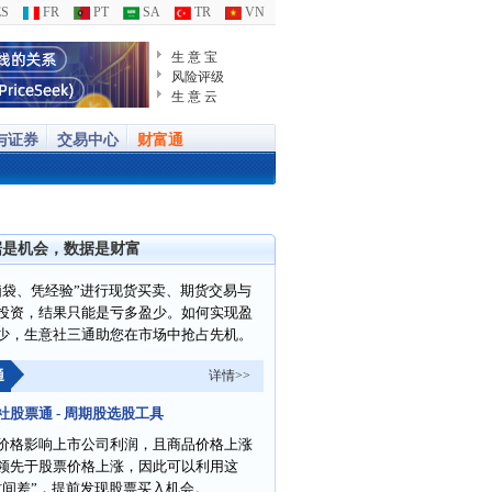
S
FR
PT
SA
TR
VN
生 意 宝
风险评级
生 意 云
与证券
交易中心
财富通
据是机会，数据是财富
脑袋、凭经验”进行现货买卖、期货交易与
投资，结果只能是亏多盈少。如何实现盈
少，生意社三通助您在市场中抢占先机。
通
详情>>
社股票通 - 周期股选股工具
价格影响上市公司利润，且商品价格上涨
领先于股票价格上涨，因此可以利用这
时间差”，提前发现股票买入机会。